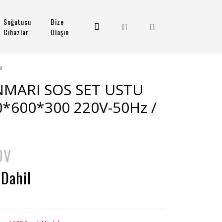
Soğutucu
Bize
Cihazlar
Ulaşın
W
NMARI SOS SET USTU
0*600*300 220V-50Hz /
DV
 Dahil