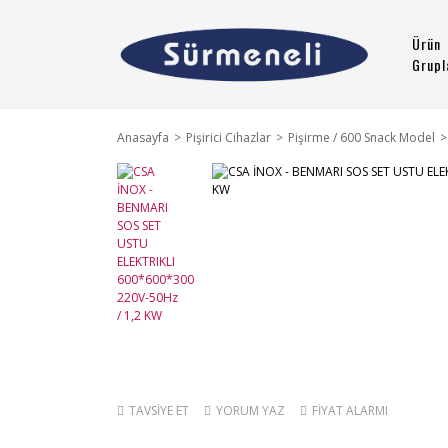
Ürün
Grupl
Anasayfa
Pişirici Cihazlar
Pişirme / 600 Snack Model
TAVSİYE ET
YORUM YAZ
FİYAT ALARMI