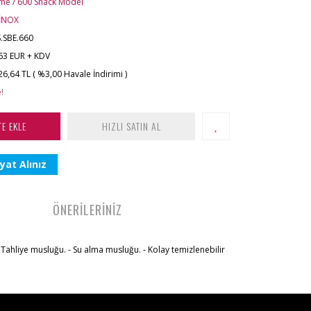
rme / 600 Snack Model
İNOX
.SBE.660
63 EUR + KDV
26,64 TL ( %3,00 Havale İndirimi )
!
TE EKLE
HIZLI SATIN AL
yat Alınız
ÖNERİLERİNİZ
 Tahliye musluğu. - Su alma musluğu. - Kolay temizlenebilir