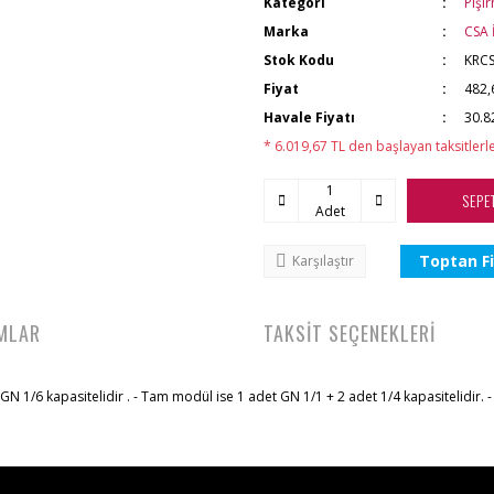
Kategori
Pişi
Marka
CSA 
Stok Kodu
KRCS
Fiyat
482,
Havale Fiyatı
30.8
* 6.019,67 TL den başlayan taksitlerle
SEPE
Adet
Toptan Fi
Karşılaştır
MLAR
TAKSİT SEÇENEKLERİ
N 1/6 kapasitelidir . - Tam modül ise 1 adet GN 1/1 + 2 adet 1/4 kapasitelidir. -