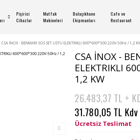
Pişirici
Mutfak
Bulaşıkhane
Cafe ve
arı
Cihazlar
Makineleri
Ekipmanları
Restaurant
CSA İNOX - BENMARI SOS SET USTU ELEKTRIKLI 600*600*300 220V-50Hz / 1,2 K
CSA İNOX - BE
ELEKTRIKLI 60
1,2 KW
26.483,37 TL + K
31.780,05 TL Kdv
Ücretsiz Teslimat