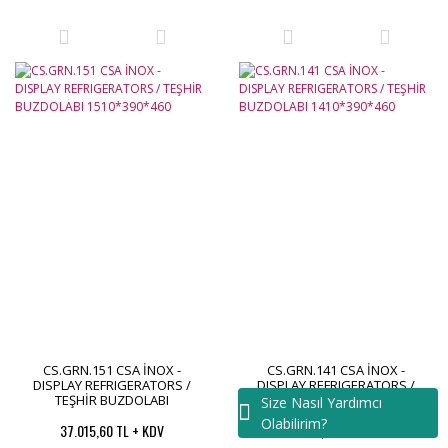
CS.GRN.151 CSA İNOX -
CS.GRN.141 CSA İNOX -
DISPLAY REFRIGERATORS /
DISPLAY REFRIGERATORS /
TEŞHİR BUZDOLABI
TEŞHİR BUZDOLABI
Size Nasıl Yardımcı
1510*390*460
1410*390*460
Olabilirim?
37.015,60 TL + KDV
35.609,95 TL + KDV