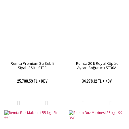
Remta Premium Su Sebili
Remta 20 lt Royal Köpük
Siyah 36 lt - ST33
Ayran Soğutucu ST30A
25.708,59 TL + KDV
34.278,12 TL + KDV