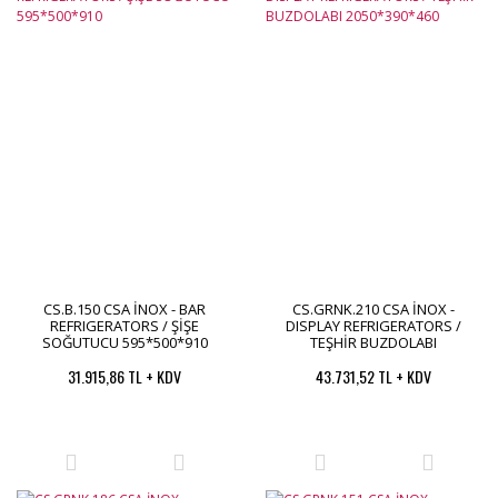
CS.B.150 CSA İNOX - BAR
CS.GRNK.210 CSA İNOX -
REFRIGERATORS / ŞİŞE
DISPLAY REFRIGERATORS /
SOĞUTUCU 595*500*910
TEŞHİR BUZDOLABI
2050*390*460
31.915,86 TL + KDV
43.731,52 TL + KDV