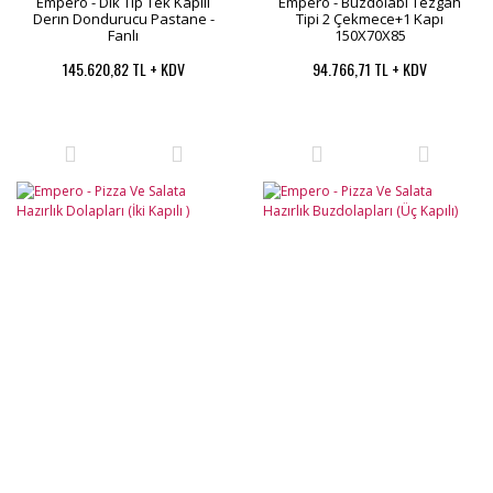
Empero - Dık Tıp Tek Kapılı
Empero - Buzdolabı Tezgah
Derın Dondurucu Pastane -
Tipi 2 Çekmece+1 Kapı
Fanlı
150X70X85
145.620,82 TL + KDV
94.766,71 TL + KDV