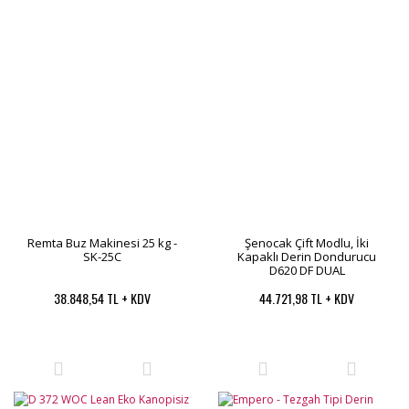
Remta Buz Makinesi 25 kg -
Şenocak Çift Modlu, İki
SK-25C
Kapaklı Derin Dondurucu
D620 DF DUAL
38.848,54 TL + KDV
44.721,98 TL + KDV