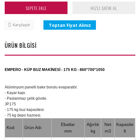
SEPETE EKLE
HIZLI SATIN AL
Toptan Fiyat Alınız
Karşılaştır
ÜRÜN BİLGİSİ
EMPERO - KÜP BUZ MAKİNESİ - 175 KG - 860*700*1050
Alüminyum panelli bakır borulu evaparatör.
- Kayar kapı.
- Paslanmaz çelik gövde.
JP.175
- 175 kg buz kapasitesi.
- 75 kg depo haznesi.
Ebatlar
Ağırlık
Net
Kapasite
Kod
Ürün Adı
mm
kg
m3
lt