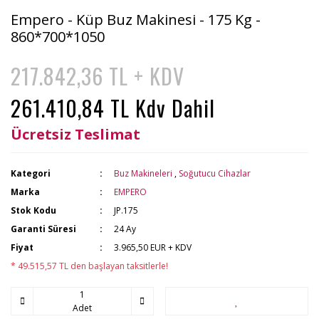
Empero - Küp Buz Makinesi - 175 Kg -
860*700*1050
217.842,36 TL + KDV
261.410,84 TL Kdv Dahil
Ücretsiz Teslimat
Kategori
Buz Makineleri
,
Soğutucu Cihazlar
Marka
EMPERO
Stok Kodu
JP.175
Garanti Süresi
24 Ay
Fiyat
3.965,50 EUR + KDV
* 49.515,57 TL den başlayan taksitlerle!
Adet