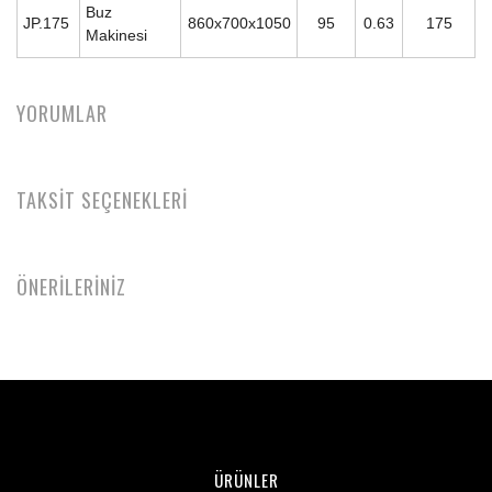
Buz
JP.175
860x700x1050
95
0.63
175
Makinesi
YORUMLAR
TAKSİT SEÇENEKLERİ
ÖNERİLERİNİZ
ÜRÜNLER