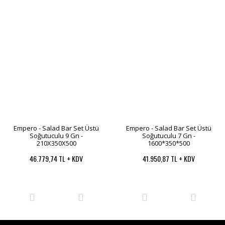
Empero - Salad Bar Set Üstü
Empero - Salad Bar Set Üstü
Soğutuculu 9 Gn -
Soğutuculu 7 Gn -
210X350X500
1600*350*500
46.779,74 TL + KDV
41.950,87 TL + KDV