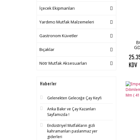
İçecek Ekipmanları
Yardımcı Mutfak Malzemeleri
Gastronom Küvetler
B
GD
Bıçaklar
D
25.3
M
Nötr Mutfak Aksesuarları
KDV
Haberler
Gelenekten Geleceğe Çay Keyfi
Anka Bakır ve Çay Kazanları
Sayfamızda !
Endüstriyel Mutfakların gizli
kahramanları paslanmaz yer
giderleri