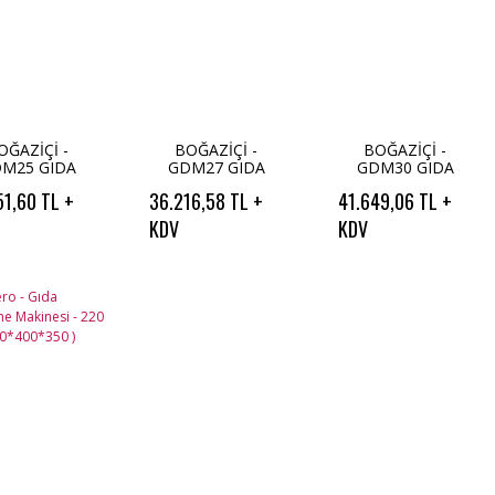
OĞAZİÇİ -
BOĞAZİÇİ -
BOĞAZİÇİ -
M25 GIDA
GDM27 GIDA
GDM30 GIDA
İLİMLEME
DİLİMLEME
DİLİMLEME
51,60 TL +
36.216,58 TL +
41.649,06 TL +
AKİNESİ
MAKİNESİ
MAKİNESİ
KDV
KDV