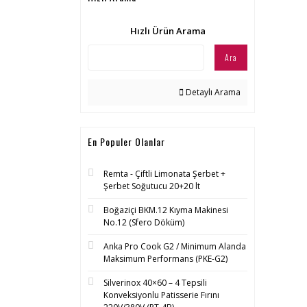
Hızlı Ürün Arama
Ara
Detaylı Arama
En Populer Olanlar
Remta - Çiftli Limonata Şerbet +
Şerbet Soğutucu 20+20 lt
Boğaziçi BKM.12 Kıyma Makinesi
No.12 (Sfero Döküm)
Anka Pro Cook G2 / Minimum Alanda
Maksimum Performans (PKE-G2)
Silverinox 40×60 – 4 Tepsili
Konveksiyonlu Patisserie Fırını