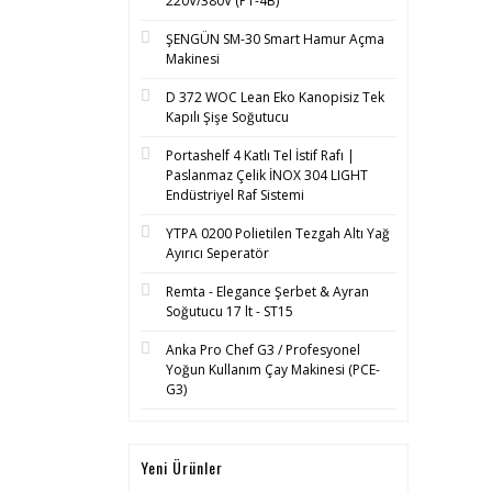
220V/380V (PT-4B)
ŞENGÜN SM-30 Smart Hamur Açma
Makinesi
D 372 WOC Lean Eko Kanopisiz Tek
Kapılı Şişe Soğutucu
Portashelf 4 Katlı Tel İstif Rafı |
Paslanmaz Çelik İNOX 304 LIGHT
Endüstriyel Raf Sistemi
YTPA 0200 Polietilen Tezgah Altı Yağ
Ayırıcı Seperatör
Remta - Elegance Şerbet & Ayran
Soğutucu 17 lt - ST15
Anka Pro Chef G3 / Profesyonel
Yoğun Kullanım Çay Makinesi (PCE-
G3)
Yeni Ürünler