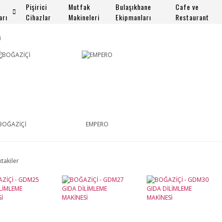
Pişirici
Mutfak
Bulaşıkhane
Cafe ve
arı
Cihazlar
Makineleri
Ekipmanları
Restaurant
i
BOĞAZİÇİ
EMPERO
ktakiler