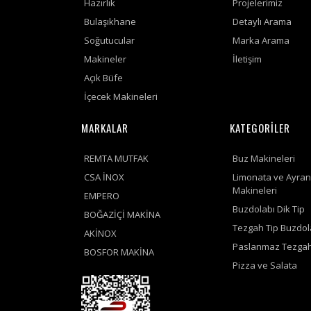
Hazırlık
Projelerimiz
Bulaşıkhane
Detaylı Arama
Soğutucular
Marka Arama
Makineler
İletişim
Açık Büfe
İçecek Makineleri
MARKALAR
KATEGORİLER
REMTA MUTFAK
Buz Makineleri
CSA İNOX
Limonata ve Ayran
Makineleri
EMPERO
Buzdolabı Dik Tip
BOĞAZİÇİ MAKİNA
Tezgah Tip Buzdol
AKİNOX
Paslanmaz Tezgah
BOSFOR MAKİNA
Pizza ve Salata