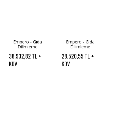
Empero - Gıda
Empero - Gıda
Dilimleme
Dilimleme
Makinesi - 300
Makinesi - 250
38.932,82 TL +
28.520,55 TL +
Mm (
Mm (
575*412*460 )
535*475*490 )
KDV
KDV