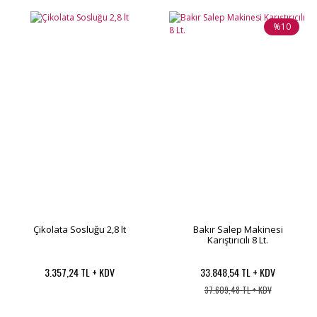
%10
Çikolata Sosluğu 2,8 lt
Bakır Salep Makinesi
Karıştırıcılı 8 Lt.
3.357,24 TL + KDV
33.848,54 TL + KDV
37.609,48 TL + KDV