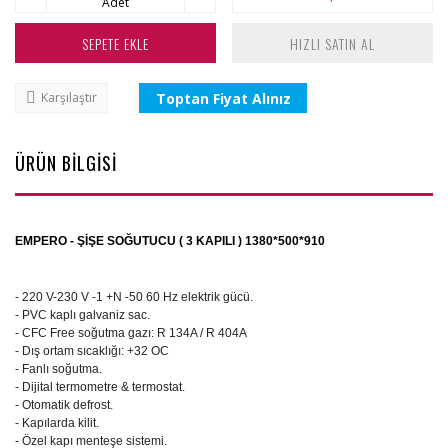
Adet
SEPETE EKLE
HIZLI SATIN AL
Toptan Fiyat Alınız
Karşılaştır
ÜRÜN BİLGİSİ
EMPERO - ŞİŞE SOĞUTUCU ( 3 KAPILI ) 1380*500*910
- 220 V-230 V -1 +N -50 60 Hz elektrik gücü.
- PVC kaplı galvaniz sac.
- CFC Free soğutma gazı: R 134A / R 404A
- Dış ortam sıcaklığı: +32 OC
- Fanlı soğutma.
- Dijital termometre & termostat.
- Otomatik defrost.
- Kapılarda kilit.
- Özel kapı menteşe sistemi.