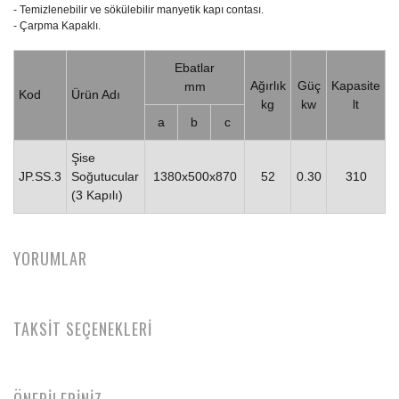
- Temizlenebilir ve sökülebilir manyetik kapı contası.
- Çarpma Kapaklı.
Ebatlar
Ağırlık
Güç
Kapasite
mm
Kod
Ürün Adı
kg
kw
lt
a
b
c
Şise
JP.SS.3
Soğutucular
1380x500x870
52
0.30
310
(3 Kapılı)
YORUMLAR
TAKSİT SEÇENEKLERİ