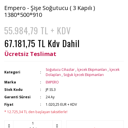
Empero - Şişe Soğutucu ( 3 Kapılı )
1380*500*910
55.984,79 TL + KDV
67.181,75 TL Kdv Dahil
Ücretsiz Teslimat
Soğutucu Cihazlar
,
İçecek Ekipmanları
,
İçecek
Kategori
Dolapları
,
Soğuk İçecek Ekipmanları
Marka
EMPERO
Stok Kodu
JP.SS.3
Garanti Süresi
24 Ay
Fiyat
1.020,25 EUR + KDV
* 12.725,34 TL den başlayan taksitlerle!