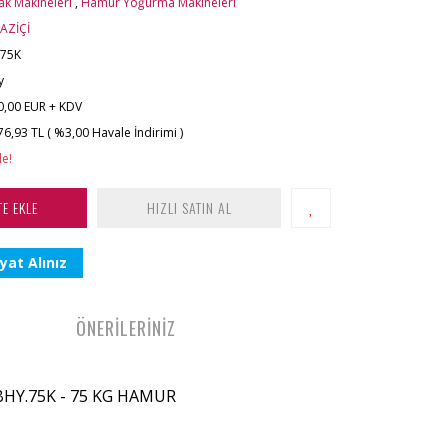
ak Makineleri
,
Hamur Yoğurma Makineleri
AZİÇİ
.75K
y
0,00 EUR + KDV
76,93 TL ( %3,00 Havale İndirimi )
le!
TE EKLE
HIZLI SATIN AL
yat Alınız
ÖNERİLERİNİZ
HY.75K - 75 KG HAMUR