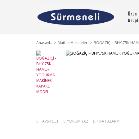
Ürün
Grupl
Anasayfa
Mutfak Makineleri
BOĞAZİÇİ - BHY.75K HA
TAVSİYE ET
YORUM YAZ
FİYAT ALARMI