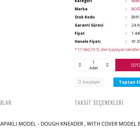
Kategori
Mutf
Marka
BOĞ
Stok Kodu
BHY
Garanti Süresi
24 A
Fiyat
1.44
Havale Fiyatı
91.9
* 17.960,79 TL den başlayan taksitler
SEPE
Adet
Toptan Fi
Karşılaştır
MLAR
TAKSİT SEÇENEKLERİ
KAPAKLI MODEL - DOUGH KNEADER , WITH COVER MODEL B