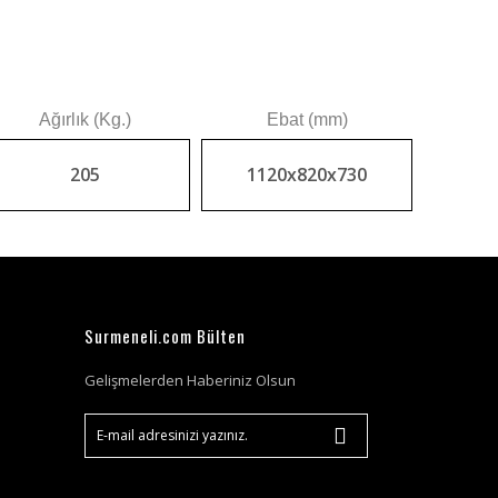
Ağırlık (Kg.)
Ebat (mm)
205
1120x820x730
Surmeneli.com Bülten
Gelişmelerden Haberiniz Olsun