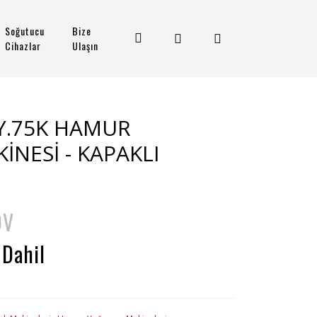
Soğutucu
Bize
Cihazlar
Ulaşın
HY.75K HAMUR
NESİ - KAPAKLI
DV
 Dahil