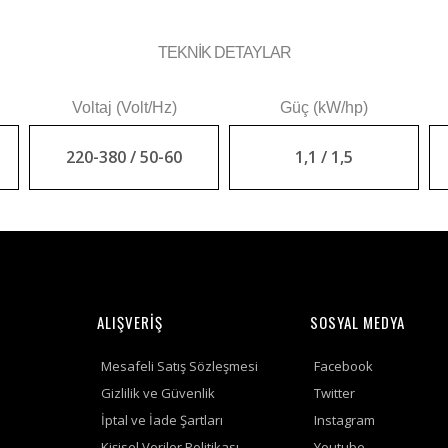
TEKNİK DETAYLAR
Voltaj (Volt/Hz)
Güç (kW/hp)
220-380 / 50-60
1,1 / 1,5
ALIŞVERİŞ
SOSYAL MEDYA
Mesafeli Satış Sözleşmesi
Facebook
Gizlilik ve Güvenlik
Twitter
İptal ve İade Şartları
Instagram
Kişisel Veriler Politikası
Youtube