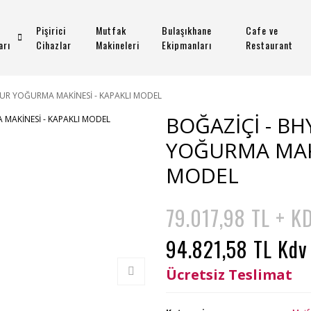
Pişirici
Mutfak
Bulaşıkhane
Cafe ve
arı
Cihazlar
Makineleri
Ekipmanları
Restaurant
MUR YOĞURMA MAKİNESİ - KAPAKLI MODEL
BOĞAZİÇİ - B
YOĞURMA MAKİ
MODEL
79.017,98 TL + K
94.821,58 TL Kdv
Ücretsiz Teslimat