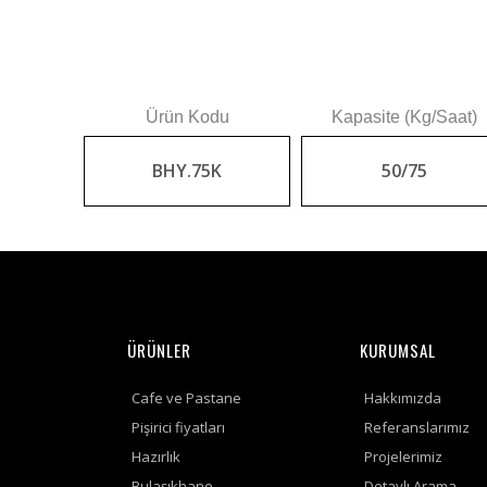
Ürün Kodu
Kapasite (Kg/Saat)
BHY.75K
50/75
ÜRÜNLER
KURUMSAL
Cafe ve Pastane
Hakkımızda
Pişirici fiyatları
Referanslarımız
Hazırlık
Projelerimiz
Bulaşıkhane
Detaylı Arama