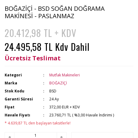
BOĞAZİÇİ - BSD SOĞAN DOĞRAMA
MAKİNESİ - PASLANMAZ
20.412,98 TL + KDV
24.495,58 TL Kdv Dahil
Ücretsiz Teslimat
Kategori
Mutfak Makineleri
Marka
BOĞAZİÇİ
Stok Kodu
BSD
Garanti Süresi
24 Ay
Fiyat
372,00 EUR + KDV
Havale Fiyatı
23.760,71 TL ( %3,00 Havale İndirimi )
* 4.639,87 TL den başlayan taksitlerle!