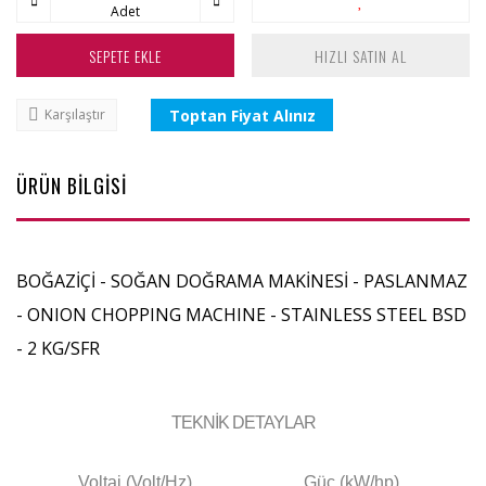
Adet
SEPETE EKLE
HIZLI SATIN AL
Toptan Fiyat Alınız
Karşılaştır
ÜRÜN BİLGİSİ
BOĞAZİÇİ - SOĞAN DOĞRAMA MAKİNESİ - PASLANMAZ
- ONION CHOPPING MACHINE - STAINLESS STEEL BSD
- 2 KG/SFR
TEKNİK DETAYLAR
Voltaj (Volt/Hz)
Güç (kW/hp)