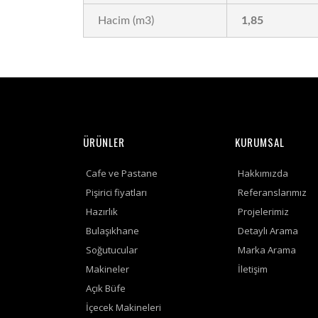
Hacim (m3)
1,85
ÜRÜNLER
KURUMSAL
Cafe ve Pastane
Hakkımızda
Pişirici fiyatları
Referanslarımız
Hazırlık
Projelerimiz
Bulaşıkhane
Detaylı Arama
Soğutucular
Marka Arama
Makineler
İletişim
Açık Büfe
İçecek Makineleri