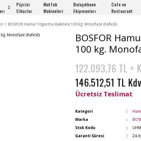
Pişirici
Mutfak
Bulaşıkhane
Cafe ve
arı
Cihazlar
Makineleri
Ekipmanları
Restaurant
ri
BOSFOR Hamur Yoğurma Makinesi 100 kg. Monofaze (Kafesli)
BOSFOR Hamur
100 kg. Monofa
122.093,76 TL + 
146.512,51 TL Kdv
Ücretsiz Teslimat
Kategori
Hamu
Marka
BOS
Stok Kodu
UHM
Garanti Süresi
24 A