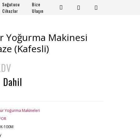
Soğutucu
Bize
Cihazlar
Ulaşın
 Yoğurma Makinesi
ze (Kafesli)
KDV
 Dahil
r Yoğurma Makineleri
FOR
K-100M
y