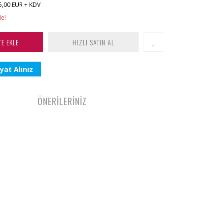
5,00 EUR + KDV
le!
TE EKLE
HIZLI SATIN AL
yat Alınız
ÖNERİLERİNİZ