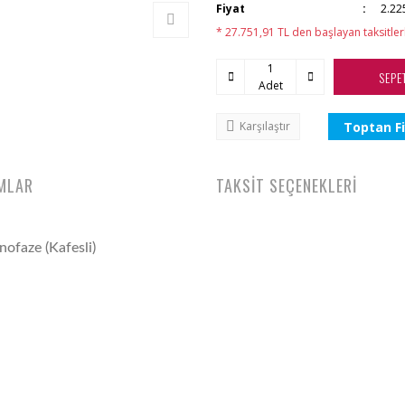
Fiyat
2.22
* 27.751,91 TL den başlayan taksitler
SEPE
Adet
Toptan Fi
Karşılaştır
MLAR
TAKSİT SEÇENEKLERİ
faze (Kafesli)