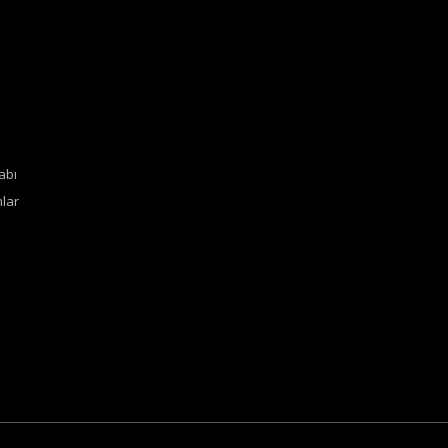
abı
lar