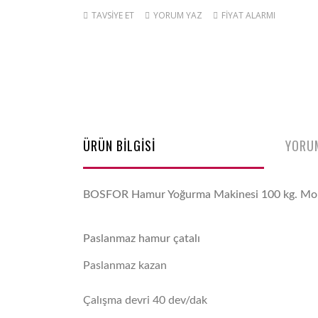
TAVSİYE ET
YORUM YAZ
FİYAT ALARMI
ÜRÜN BİLGİSİ
YORU
BOSFOR Hamur Yoğurma Makinesi 100 kg. Mono
Paslanmaz hamur çatalı
Paslanmaz kazan
Çalışma devri 40 dev/dak