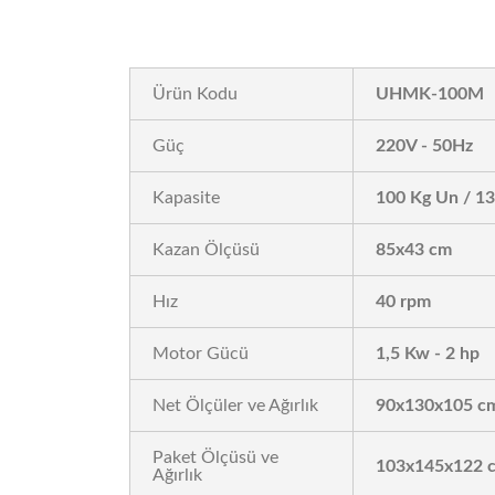
Ürün Kodu
UHMK-100M
Güç
220V - 50Hz
Kapasite
100 Kg Un / 1
Kazan Ölçüsü
85x43 cm
Hız
40 rpm
Motor Gücü
1,5 Kw - 2 hp
Net Ölçüler ve Ağırlık
90x130x105 cm
Paket Ölçüsü ve
103x145x122 c
Ağırlık