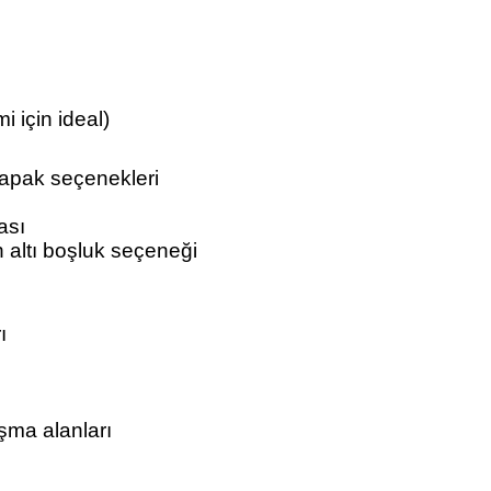
i için ideal)
kapak seçenekleri
ası
 altı boşluk seçeneği
ı
ışma alanları