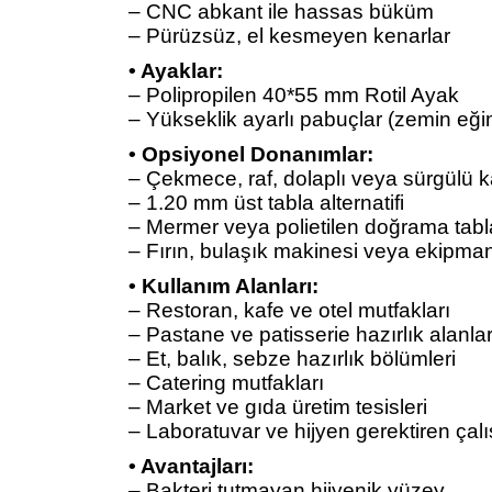
– CNC abkant ile hassas büküm
– Pürüzsüz, el kesmeyen kenarlar
• Ayaklar:
– Polipropilen 40*55 mm Rotil Ayak
– Yükseklik ayarlı pabuçlar (zemin eğim
• Opsiyonel Donanımlar:
– Çekmece, raf, dolaplı veya sürgülü 
– 1.20 mm üst tabla alternatifi
– Mermer veya polietilen doğrama tabl
– Fırın, bulaşık makinesi veya ekipman
• Kullanım Alanları:
– Restoran, kafe ve otel mutfakları
– Pastane ve patisserie hazırlık alanlar
– Et, balık, sebze hazırlık bölümleri
– Catering mutfakları
– Market ve gıda üretim tesisleri
– Laboratuvar ve hijyen gerektiren çal
• Avantajları:
– Bakteri tutmayan hijyenik yüzey