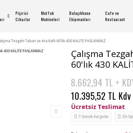
Pişirici
Mutfak
Bulaşıkhane
Cafe ve
arı
Cihazlar
Makineleri
Ekipmanları
Restaurant
alışma Tezgahı Taban ve Ara Raflı 60'lık 430 KALİTE PASLANMAZ
Çalışma Tezgah
60'lık 430 KA
8.662,94 TL + KD
10.395,52 TL Kdv
Ücretsiz Teslimat
7 Günde Kargoda
Ön Sip