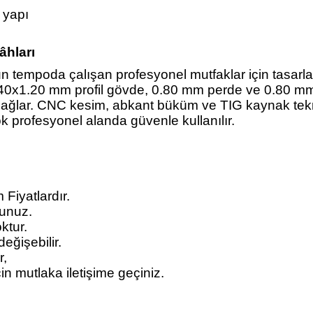
 yapı
âhları
 tempoda çalışan profesyonel mutfaklar için tasarlan
x40x1.20 mm profil gövde, 0.80 mm perde ve 0.80 mm g
ağlar. CNC kesim, abkant büküm ve TIG kaynak teknolo
ok profesyonel alanda güvenle kullanılır.
iyatlardır.
yunuz.
ktur.
eğişebilir.
r,
için mutlaka iletişime geçiniz.