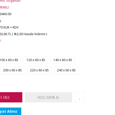
şma Tezgahları
MENELİ
0460.00
y
70 EUR + KDV
83,66 TL ( %3,00 Havale İndirimi )
!
100 x 60 x 85
120 x 60 x 85
140 x 60 x 85
200 x 60 x 85
220 x 60 x 85
240 x 60 x 85
TE EKLE
HIZLI SATIN AL
yat Alınız