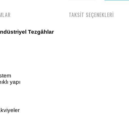
MLAR
TAKSİT SEÇENEKLERİ
Endüstriyel Tezgâhlar
istem
klı yapı
akviyeler