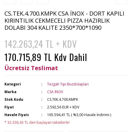
CS.TEK.4.700.KMPK CSA İNOX - DORT KAPILI
KIRINTILIK CEKMECELI PIZZA HAZIRLIK
DOLABI 304 KALITE 2350*700*1090
142.263,24 TL + KDV
170.715,89 TL Kdv Dahil
Ücretsiz Teslimat
Kategori
Tezgah Tipi Buzdolapları
Marka
CSA İNOX
Stok Kodu
CS.TEK.4.700.KMPK
Fiyat
2.592,56 EUR + KDV
Havale Fiyatı
165.594,41 TL ( %3,00 Havale İndirimi )
* 32.336,43 TL den başlayan taksitlerle!