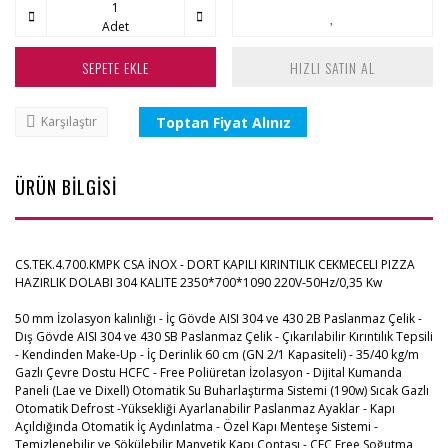
Adet
SEPETE EKLE
HIZLI SATIN AL
Toptan Fiyat Alınız
Karşılaştır
ÜRÜN BİLGİSİ
CS.TEK.4.700.KMPK CSA İNOX - DORT KAPILI KIRINTILIK CEKMECELI PIZZA
HAZIRLIK DOLABI 304 KALITE 2350*700*1090 220V-50Hz/0,35 Kw
50 mm İzolasyon kalınlığı - İç Gövde AISI 304 ve 430 2B Paslanmaz Çelik -
Dış Gövde AISI 304 ve 430 SB Paslanmaz Çelik - Çıkarılabilir Kırıntılık Tepsili
- Kendinden Make-Up - İç Derinlik 60 cm (GN 2/1 Kapasiteli) - 35/40 kg/m
Gazlı Çevre Dostu HCFC - Free Poliüretan İzolasyon - Dijital Kumanda
Paneli (Lae ve Dixell) Otomatik Su Buharlaştırma Sistemi (190w) Sıcak Gazlı
Otomatik Defrost -Yüksekliği Ayarlanabilir Paslanmaz Ayaklar - Kapı
Açıldığında Otomatik İç Aydınlatma - Özel Kapı Menteşe Sistemi -
Temizlenebilir ve Sökülebilir Manyetik Kapı Contası - CFC Free Soğutma