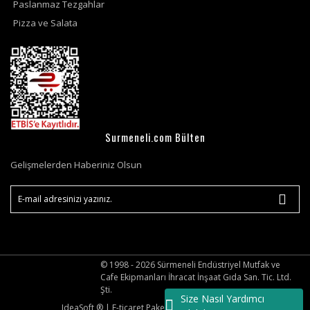
Paslanmaz Tezgahlar
Pizza ve Salata
Surmeneli.com Bülten
Gelişmelerden Haberiniz Olsun
© 1998 - 2026 Sürmeneli Endüstriyel Mutfak ve
Cafe Ekipmanları İhracat İnşaat Gıda San. Tic. Ltd.
Şti.
Size Nasıl Yardımcı
IdeaSoft ®
|
E-ticaret
Paketleri ile hazırlanmıştır.