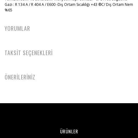
Gazı : R 134 A / R 404 A / E600 -Dış Ortam Sıcaklığı +43 ®C/ Dış Ortam Nem
%65
YORUMLAR
TAKSİT SEÇENEKLERİ
ÖNERİLERİNİZ
ÜRÜNLER