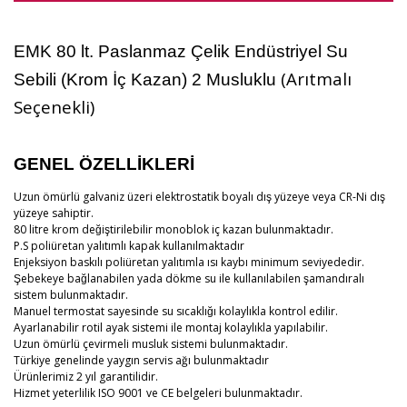
EMK 80 lt. Paslanmaz Çelik Endüstriyel Su
(Arıtmalı
Sebili (Krom İç Kazan) 2 Musluklu
Seçenekli)
GENEL ÖZELLİKLERİ
Uzun ömürlü galvaniz üzeri elektrostatik boyalı dış yüzeye veya CR-Ni dış
yüzeye sahiptir.
80 litre krom değiştirilebilir monoblok iç kazan bulunmaktadır.
P.S poliüretan yalıtımlı kapak kullanılmaktadır
Enjeksiyon baskılı poliüretan yalıtımla ısı kaybı minimum seviyededir.
Şebekeye bağlanabilen yada dökme su ile kullanılabilen şamandıralı
sistem bulunmaktadır.
Manuel termostat sayesinde su sıcaklığı kolaylıkla kontrol edilir.
Ayarlanabilir rotil ayak sistemi ile montaj kolaylıkla yapılabilir.
Uzun ömürlü çevirmeli musluk sistemi bulunmaktadır.
Türkiye genelinde yaygın servis ağı bulunmaktadır
Ürünlerimiz 2 yıl garantilidir.
Hizmet yeterlilik ISO 9001 ve CE belgeleri bulunmaktadır.