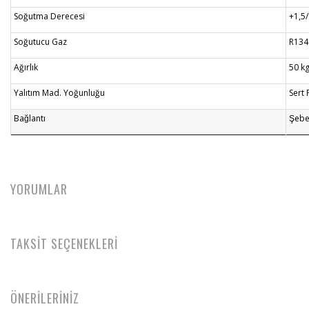
Soğutma Derecesi
+1,5/
Soğutucu Gaz
R134
Ağırlık
50 k
Yalıtım Mad. Yoğunluğu
Sert 
Bağlantı
Şebe
YORUMLAR
TAKSİT SEÇENEKLERİ
ÖNERİLERİNİZ