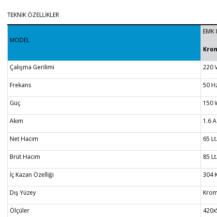
TEKNİK ÖZELLİKLER
EMK 
MODEL
Kro
Çalışma Gerilimi
220 
Frekans
50 H
Güç
150 
Akım
1.6 A
Net Hacim
65 Lt
Brüt Hacim
85 Lt
İç Kazan Özelliği
304 
Dış Yüzey
Krom
Ölçüler
420x