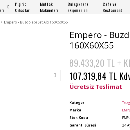
Pişirici
Mutfak
Bulaşıkhane
Cafe ve
arı
Cihazlar
Makineleri
Ekipmanları
Restaurant
Empero - Buzdolabı Set Altı 160X60X55
Empero - Buzdo
160X60X55
89.433,20 TL + 
107.319,84 TL Kd
Ücretsiz Teslimat
Kategori
Tezg
Marka
EMP
Stok Kodu
EMP.
Garanti Süresi
24 A