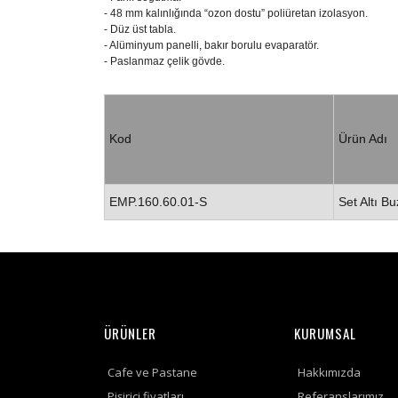
- 48 mm kalınlığında “ozon dostu” poliüretan izolasyon.
- Düz üst tabla.
- Alüminyum panelli, bakır borulu evaparatör.
- Paslanmaz çelik gövde.
Kod
Ürün Adı
EMP.160.60.01-S
Set Altı B
ÜRÜNLER
KURUMSAL
Cafe ve Pastane
Hakkımızda
Pişirici fiyatları
Referanslarımız