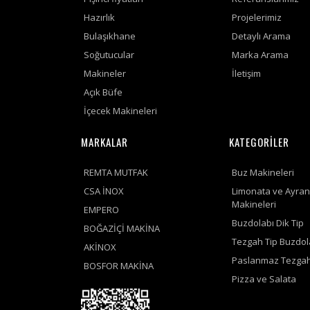
Hazırlık
Projelerimiz
Bulaşıkhane
Detaylı Arama
Soğutucular
Marka Arama
Makineler
İletişim
Açık Büfe
İçecek Makineleri
MARKALAR
KATEGORİLER
REMTA MUTFAK
Buz Makineleri
CSA İNOX
Limonata ve Ayran
Makineleri
EMPERO
Buzdolabı Dik Tip
BOĞAZİÇİ MAKİNA
Tezgah Tip Buzdol
AKİNOX
Paslanmaz Tezgah
BOSFOR MAKİNA
Pizza ve Salata