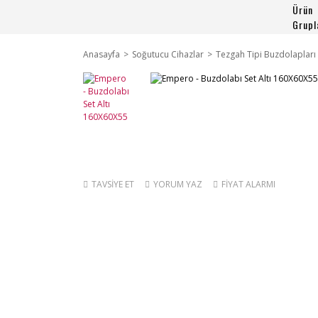
Ürün
Grupl
Anasayfa
Soğutucu Cihazlar
Tezgah Tipi Buzdolapları
TAVSİYE ET
YORUM YAZ
FİYAT ALARMI