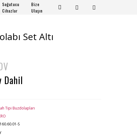
Soğutucu
Bize
Cihazlar
Ulaşın
labı Set Altı
KDV
v Dahil
ah Tipi Buzdolapları
ERO
160.60.01-S
y