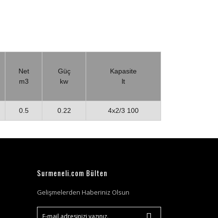
Net
Güç
Kapasite
m3
kw
lt
0.5
0.22
4x2/3 100
Surmeneli.com Bülten
Gelişmelerden Haberiniz Olsun