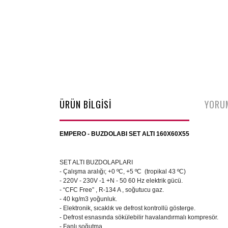
ÜRÜN BİLGİSİ
YORU
EMPERO - BUZDOLABI SET ALTI 160X60X55
SET ALTI BUZDOLAPLARI
- Çalışma aralığı; +0 ºC, +5 ºC (tropikal 43 ºC)
- 220V - 230V -1 +N - 50 60 Hz elektrik gücü.
- “CFC Free” , R-134 A , soğutucu gaz.
- 40 kg/m3 yoğunluk.
- Elektronik, sıcaklık ve defrost kontrollü gösterge.
- Defrost esnasında sökülebilir havalandırmalı kompresör.
- Fanlı soğutma.