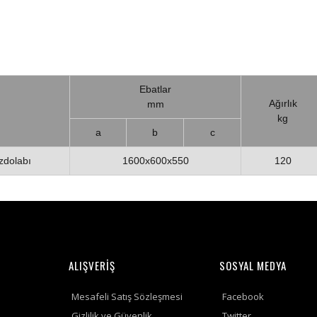
Ebatlar
Ağırlık
mm
kg
a
b
c
uzdolabı
1600x600x550
120
ALIŞVERİŞ
SOSYAL MEDYA
Mesafeli Satış Sözleşmesi
Facebook
Gizlilik ve Güvenlik
Twitter