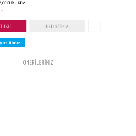
8,00 EUR + KDV
le!
TE EKLE
HIZLI SATIN AL
yat Alınız
ÖNERİLERİNİZ