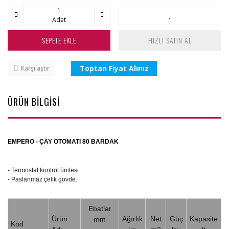
Adet
SEPETE EKLE
HIZLI SATIN AL
Toptan Fiyat Alınız
Karşılaştır
ÜRÜN BİLGİSİ
EMPERO - ÇAY OTOMATI 80 BARDAK
- Termostat kontrol ünitesi.
- Paslanmaz çelik gövde.
Ebatlar
Ürün
Ağırlık
Net
Güç
Kapasite
mm
Kod