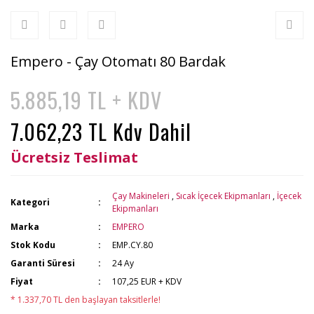
Empero - Çay Otomatı 80 Bardak
5.885,19 TL + KDV
7.062,23 TL Kdv Dahil
Ücretsiz Teslimat
Çay Makineleri
,
Sıcak İçecek Ekipmanları
,
İçecek
Kategori
Ekipmanları
Marka
EMPERO
Stok Kodu
EMP.CY.80
Garanti Süresi
24 Ay
Fiyat
107,25 EUR + KDV
* 1.337,70 TL den başlayan taksitlerle!