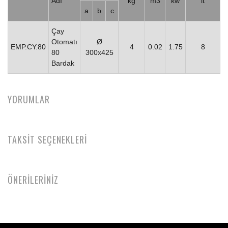
Adı
kg
m3
kw
lt
a
b
c
Çay
Otomatı
Ø
EMP.CY.80
4
0.02
1.75
8
80
300x425
Bardak
YORUMLAR
TAKSİT SEÇENEKLERİ
ÖNERİLERİNİZ