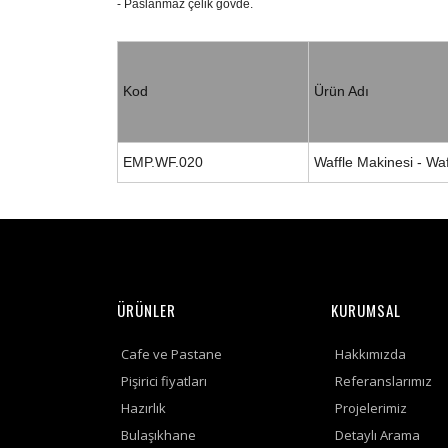
- Paslanmaz çelik gövde.
Kod
Ürün Adı
EMP.WF.020
Waffle Makinesi - Waf
ÜRÜNLER
KURUMSAL
Cafe ve Pastane
Hakkımızda
Pişirici fiyatları
Referanslarımız
Hazırlık
Projelerimiz
Bulaşıkhane
Detaylı Arama