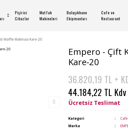
Pişirici
Mutfak
Bulaşıkhane
Cafe ve
arı
Cihazlar
Makineleri
Ekipmanları
Restaurant
lı Waffle Makinası Kare-20
Empero - Çift 
Kare-20
36.820,19 TL + K
44.184,22 TL Kdv
Ücretsiz Teslimat
Kategori
Cafe
Marka
EMP