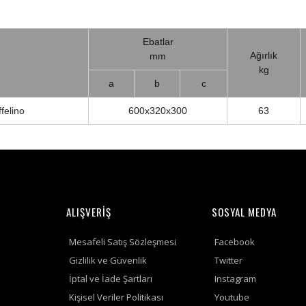
Ebatlar
Ağırlık
mm
kg
a
b
c
felino
600x320x300
63
ALIŞVERİŞ
SOSYAL MEDYA
Mesafeli Satış Sözleşmesi
Facebook
Gizlilik ve Güvenlik
Twitter
İptal ve İade Şartları
Instagram
Kişisel Veriler Politikası
Youtube