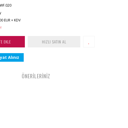
WF.020
y
00 EUR + KDV
!
TE EKLE
HIZLI SATIN AL
yat Alınız
ÖNERİLERİNİZ