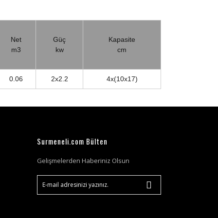
Net
Güç
Kapasite
m3
kw
cm
0.06
2x2.2
4x(10x17)
Surmeneli.com Bülten
Gelişmelerden Haberiniz Olsun