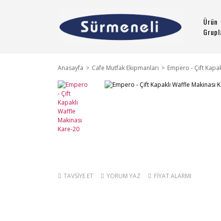
Ürün
Grupl
Anasayfa
Cafe Mutfak Ekipmanları
Empero - Çift Kapak
TAVSİYE ET
YORUM YAZ
FİYAT ALARMI