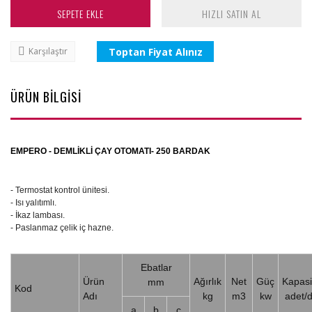
SEPETE EKLE
HIZLI SATIN AL
Toptan Fiyat Alınız
Karşılaştır
ÜRÜN BİLGİSİ
EMPERO - DEMLİKLİ ÇAY OTOMATI- 250 BARDAK
- Termostat kontrol ünitesi.
- Isı yalıtımlı.
- İkaz lambası.
- Paslanmaz çelik iç hazne.
Ebatlar
Ürün
Ağırlık
Net
Güç
Kapasi
mm
Kod
Adı
kg
m3
kw
adet/
a
b
c