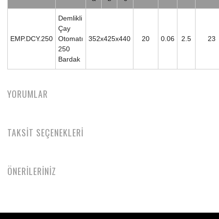
Demlikli
Çay
EMP.DCY.250
Otomatı
352x425x440
20
0.06
2.5
23
250
Bardak
YORUMLAR
TAKSİT SEÇENEKLERİ
ÖNERİLERİNİZ