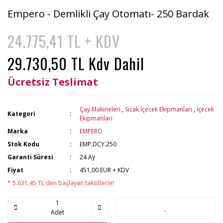
Empero - Demlikli Çay Otomatı- 250 Bardak
24.775,41 TL + KDV
29.730,50 TL Kdv Dahil
Ücretsiz Teslimat
Çay Makineleri
,
Sıcak İçecek Ekipmanları
,
İçecek
Kategori
Ekipmanları
Marka
EMPERO
Stok Kodu
EMP.DCY.250
Garanti Süresi
24 Ay
Fiyat
451,00 EUR + KDV
* 5.631,45 TL den başlayan taksitlerle!
Adet