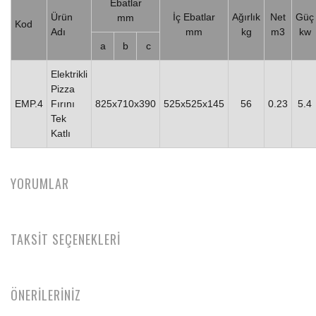
Ebatlar
Ürün
İç Ebatlar
Ağırlık
Net
Güç
mm
Kod
Adı
mm
kg
m3
kw
a
b
c
Elektrikli
Pizza
EMP.4
Fırını
825x710x390
525x525x145
56
0.23
5.4
Tek
Katlı
YORUMLAR
TAKSİT SEÇENEKLERİ
ÖNERİLERİNİZ