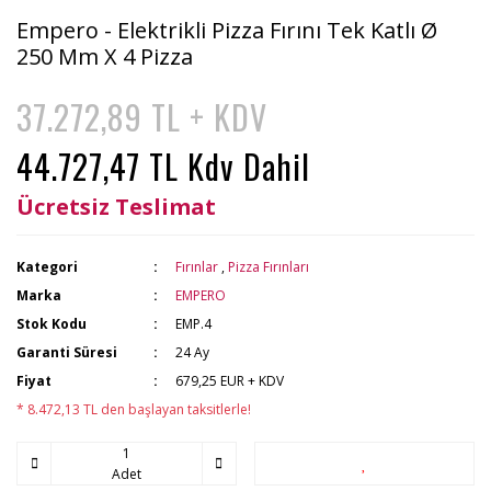
Empero - Elektrikli Pizza Fırını Tek Katlı Ø
250 Mm X 4 Pizza
37.272,89 TL + KDV
44.727,47 TL Kdv Dahil
Ücretsiz Teslimat
Kategori
Fırınlar
,
Pizza Fırınları
Marka
EMPERO
Stok Kodu
EMP.4
Garanti Süresi
24 Ay
Fiyat
679,25 EUR + KDV
* 8.472,13 TL den başlayan taksitlerle!
Adet