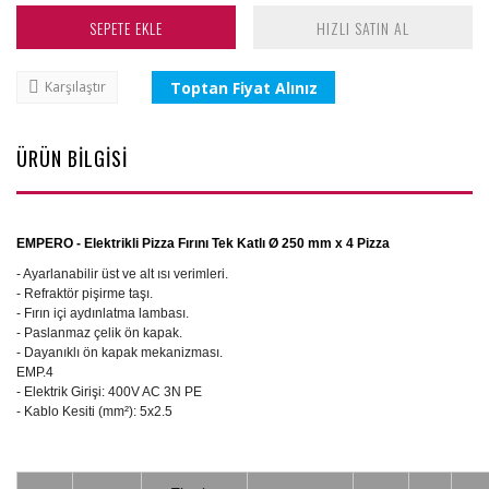
SEPETE EKLE
HIZLI SATIN AL
Toptan Fiyat Alınız
Karşılaştır
ÜRÜN BİLGİSİ
EMPERO - Elektrikli Pizza Fırını Tek Katlı Ø 250 mm x 4 Pizza
- Ayarlanabilir üst ve alt ısı verimleri.
- Refraktör pişirme taşı.
- Fırın içi aydınlatma lambası.
- Paslanmaz çelik ön kapak.
- Dayanıklı ön kapak mekanizması.
EMP.4
- Elektrik Girişi: 400V AC 3N PE
- Kablo Kesiti (mm²): 5x2.5