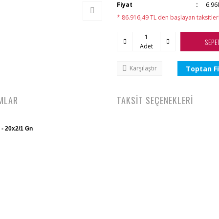
Fiyat
6.96
* 86.916,49 TL den başlayan taksitler
SEPE
Adet
Toptan Fi
Karşılaştır
MLAR
TAKSİT SEÇENEKLERİ
 - 20x2/1 Gn