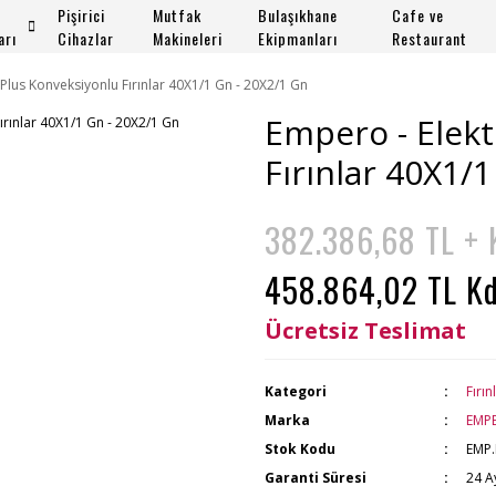
Pişirici
Mutfak
Bulaşıkhane
Cafe ve
arı
Cihazlar
Makineleri
Ekipmanları
Restaurant
i Plus Konveksiyonlu Fırınlar 40X1/1 Gn - 20X2/1 Gn
Empero - Elekt
Fırınlar 40X1/
382.386,68 TL +
458.864,02 TL Kd
Ücretsiz Teslimat
Kategori
Fırın
Marka
EMP
Stok Kodu
EMP.
Garanti Süresi
24 A