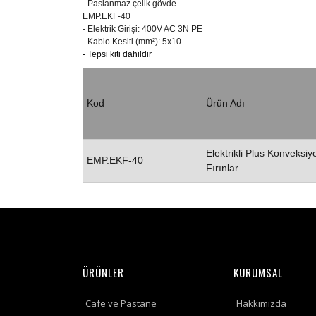
- Paslanmaz çelik gövde.
EMP.EKF-40
- Elektrik Girişi: 400V AC 3N PE
- Kablo Kesiti (mm²): 5x10
- Tepsi kiti dahildir
Kod
Ürün Adı
Elektrikli Plus Konveksiy
EMP.EKF-40
Fırınlar
ÜRÜNLER
KURUMSAL
Cafe ve Pastane
Hakkımızda