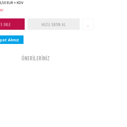
8,50 EUR + KDV
le!
TE EKLE
HIZLI SATIN AL
yat Alınız
ÖNERİLERİNİZ