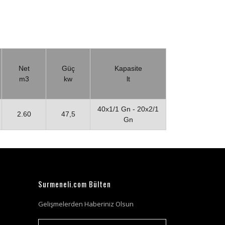
Net
Güç
Kapasite
m3
kw
lt
40x1/1 Gn - 20x2/1
2.60
47,5
Gn
Surmeneli.com Bülten
Gelişmelerden Haberiniz Olsun