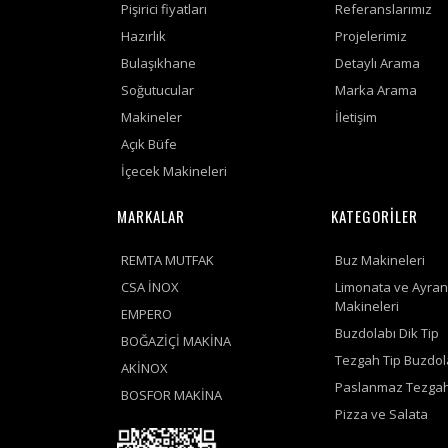
Pişirici fiyatları
Referanslarımız
Hazırlık
Projelerimiz
Bulaşıkhane
Detaylı Arama
Soğutucular
Marka Arama
Makineler
İletişim
Açık Büfe
İçecek Makineleri
MARKALAR
KATEGORİLER
REMTA MUTFAK
Buz Makineleri
CSA İNOX
Limonata ve Ayran
Makineleri
EMPERO
Buzdolabı Dik Tip
BOĞAZİÇİ MAKİNA
Tezgah Tip Buzdol
AKİNOX
Paslanmaz Tezgah
BOSFOR MAKİNA
Pizza ve Salata