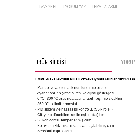
TAVSİYE ET
YORUM YAZ
FİYAT ALARMI
ÜRÜN BİLGİSİ
YORU
EMPERO - Elektrikli Plus Konveksiyonlu Fırınlar 40x1/1 Gn
- Manuel veya otomatik nemlendirme özelliği.
- Ayarlanabilir pişirme süresi ve dijital göstergesi.
- 0 °C- 300 °C arasında ayarlanabilir pişirme sıcaklığı
- 360 °C lik limit termostat.
- PID sistemiyle hassas ısı kontrolü. (SSR röleli)
- Çift yöne dönebilen fan ile eşit ısı dağılımı.
- Silikon contalı temperlenmiş cam.
- Kolay temizlik imkanı sağlayan açılabilir iç cam.
- Sensörlü kapı sistemi.