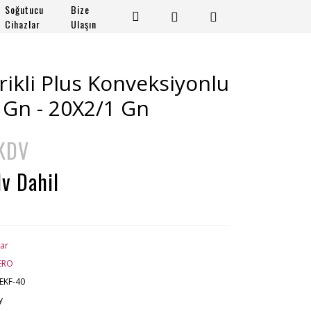
Soğutucu
Bize
Cihazlar
Ulaşın
rikli Plus Konveksiyonlu
1 Gn - 20X2/1 Gn
 KDV
v Dahil
lar
ERO
EKF-40
y