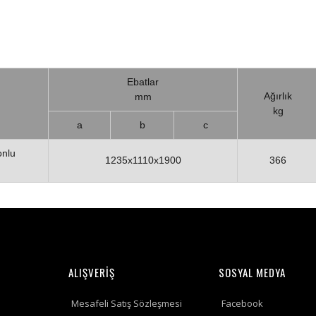
Ebatlar
Ağırlık
mm
kg
a
b
c
onlu
1235x1110x1900
366
ALIŞVERİŞ
SOSYAL MEDYA
Mesafeli Satış Sözleşmesi
Facebook