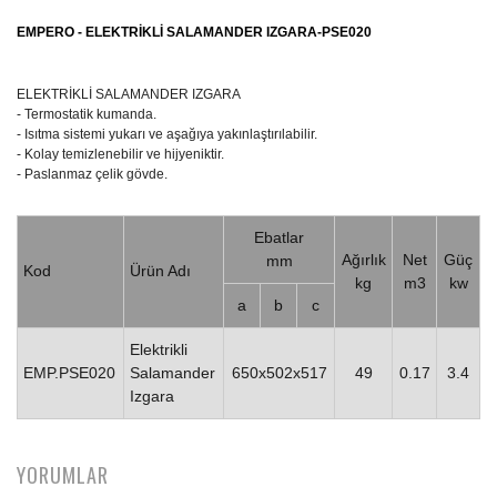
EMPERO - ELEKTRİKLİ SALAMANDER IZGARA-PSE020
ELEKTRİKLİ SALAMANDER IZGARA
- Termostatik kumanda.
- Isıtma sistemi yukarı ve aşağıya yakınlaştırılabilir.
- Kolay temizlenebilir ve hijyeniktir.
- Paslanmaz çelik gövde.
Ebatlar
Ağırlık
Net
Güç
mm
Kod
Ürün Adı
kg
m3
kw
a
b
c
Elektrikli
EMP.PSE020
Salamander
650x502x517
49
0.17
3.4
Izgara
YORUMLAR