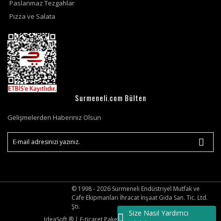
Paslanmaz Tezgahlar
Pizza ve Salata
Surmeneli.com Bülten
Gelişmelerden Haberiniz Olsun
© 1998 - 2026 Sürmeneli Endüstriyel Mutfak ve
Cafe Ekipmanları İhracat İnşaat Gıda San. Tic. Ltd.
Şti.
Size Nasıl Yardımcı
IdeaSoft ®
|
E-ticaret
Paketleri ile hazırlanmıştır.