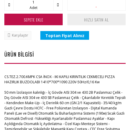
Adet
SEPETE EKLE
HIZLI SATIN AL
Toptan Fiyat Alınız
Karşılaştır
ÜRÜN BİLGİSİ
CS.TEZ.2.700.KMPK CSA İNOX - IKI KAPILI KIRINTILIK CEKMECELI PIZZA
HAZIRLIK BUZDOLABI 1410*700*1090 220V-50Hz/0,16 Kw
50 mm İzolasyon kalınlığı - İç Gövde AISI 304 ve 430 2B Paslanmaz Çelik -
Dış Gövde AISI 304 ve 430 SB Paslanmaz Çelik - Çıkarılabilir Kırıntılık Tepsili
- Kendinden Make-Up - İç Derinlik 60 cm (GN 2/1 Kapasiteli) - 35/40 kg/m
Gazlı Çevre Dostu HCFC - Free Poliüretan İzolasyon - Dijital Kumanda
Paneli (Lae ve Dixell) Otomatik Su Buharlaştırma Sistemi (190w) Sıcak Gazlı
Otomatik Defrost -Yüksekliği Ayarlanabilir Paslanmaz Ayaklar - Kapı
Açıldığında Otomatik İç Aydınlatma - Özel Kapı Menteşe Sistemi -
Temizlenebilir ve Sökülebilir Manyetik Kapı Contası - CFC Free Soğutma