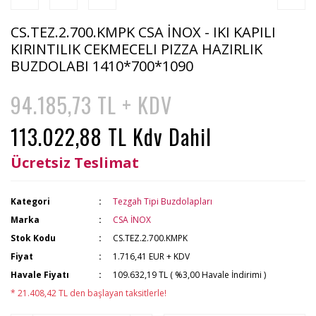
CS.TEZ.2.700.KMPK CSA İNOX - IKI KAPILI
KIRINTILIK CEKMECELI PIZZA HAZIRLIK
BUZDOLABI 1410*700*1090
94.185,73 TL + KDV
113.022,88 TL Kdv Dahil
Ücretsiz Teslimat
Kategori
Tezgah Tipi Buzdolapları
Marka
CSA İNOX
Stok Kodu
CS.TEZ.2.700.KMPK
Fiyat
1.716,41 EUR + KDV
Havale Fiyatı
109.632,19 TL ( %3,00 Havale İndirimi )
* 21.408,42 TL den başlayan taksitlerle!