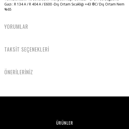
Gazı : R 134 A / R 404 A / E600 -Dış Ortam Sıcaklığı +43 ®C/ Dış Ortam Nem
%65
YORUMLAR
TAKSİT SEÇENEKLERİ
ÖNERİLERİNİZ
ÜRÜNLER