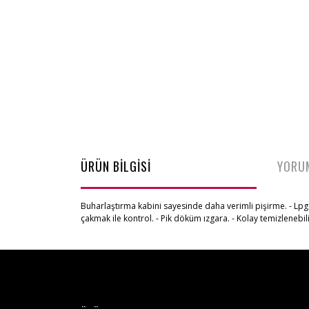
ÜRÜN BİLGİSİ
YORU
Buharlaştırma kabini sayesinde daha verimli pişirme. - Lpg ve
çakmak ile kontrol. - Pik döküm ızgara. - Kolay temizlenebili