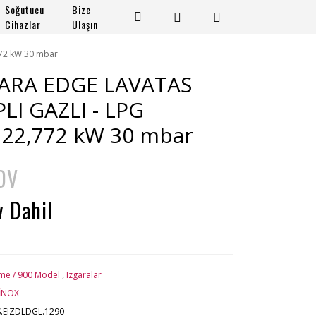
Soğutucu
Bize
Cihazlar
Ulaşın
72 kW 30 mbar
GARA EDGE LAVATAS
I GAZLI - LPG
 22,772 kW 30 mbar
DV
v Dahil
rme / 900 Model
,
Izgaralar
İNOX
.EIZDLDGL.1290