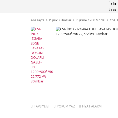
Ürün
Grupl
Anasayfa
Pişirici Cihazlar
Pişirme / 900 Model
CSA 
TAVSİYE ET
YORUM YAZ
FİYAT ALARMI