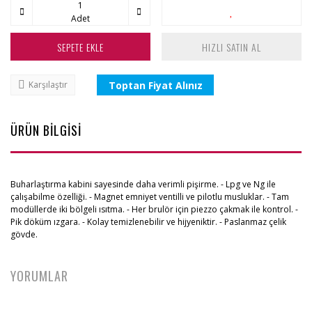
Adet
SEPETE EKLE
HIZLI SATIN AL
Toptan Fiyat Alınız
Karşılaştır
ÜRÜN BİLGİSİ
Buharlaştırma kabini sayesinde daha verimli pişirme. - Lpg ve Ng ile
çalışabilme özelliği. - Magnet emniyet ventilli ve pilotlu musluklar. - Tam
modüllerde iki bölgeli ısıtma. - Her brulör için piezzo çakmak ile kontrol. -
Pik döküm ızgara. - Kolay temizlenebilir ve hijyeniktir. - Paslanmaz çelik
gövde.
YORUMLAR