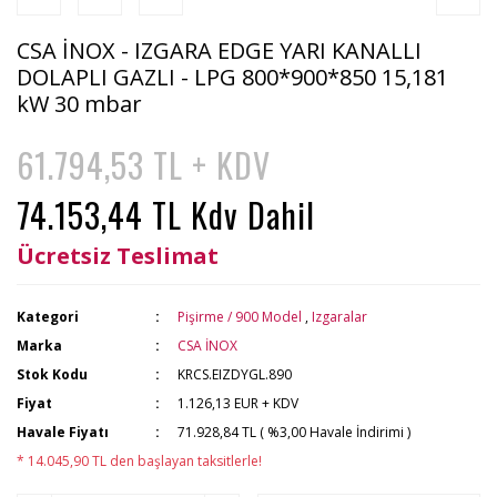
CSA İNOX - IZGARA EDGE YARI KANALLI
DOLAPLI GAZLI - LPG 800*900*850 15,181
kW 30 mbar
61.794,53 TL + KDV
74.153,44 TL Kdv Dahil
Ücretsiz Teslimat
Kategori
Pişirme / 900 Model
,
Izgaralar
Marka
CSA İNOX
Stok Kodu
KRCS.EIZDYGL.890
Fiyat
1.126,13 EUR + KDV
Havale Fiyatı
71.928,84 TL ( %3,00 Havale İndirimi )
* 14.045,90 TL den başlayan taksitlerle!