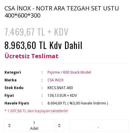
CSA İNOX - NOTR ARA TEZGAH SET USTU
400*600*300
7.469,67 TL + KDV
8.963,60 TL Kdv Dahil
Ücretsiz Teslimat
Kategori
Pişirme / 600 Snack Model
Marka
CSA İNOX
Stok Kodu
KRCS.SNAT.460
Fiyat
136,13 EUR + KDV
Havale Fiyatı
8.694,69 TL ( %3,00 Havale İndirimi )
* 1.697,86 TL den başlayan taksitlerle!
Adet