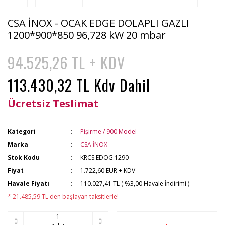
CSA İNOX - OCAK EDGE DOLAPLI GAZLI
1200*900*850 96,728 kW 20 mbar
94.525,26 TL + KDV
113.430,32 TL Kdv Dahil
Ücretsiz Teslimat
Kategori
Pişirme / 900 Model
Marka
CSA İNOX
Stok Kodu
KRCS.EDOG.1290
Fiyat
1.722,60 EUR + KDV
Havale Fiyatı
110.027,41 TL ( %3,00 Havale İndirimi )
* 21.485,59 TL den başlayan taksitlerle!