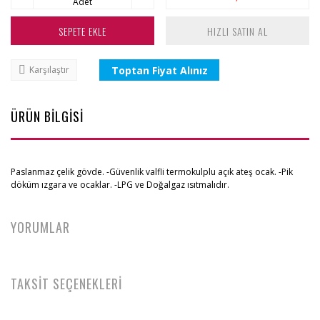
Adet
SEPETE EKLE
HIZLI SATIN AL
Toptan Fiyat Alınız
Karşılaştır
ÜRÜN BİLGİSİ
Paslanmaz çelik gövde. -Güvenlik valfli termokulplu açık ateş ocak. -Pik
döküm ızgara ve ocaklar. -LPG ve Doğalgaz ısıtmalıdır.
YORUMLAR
TAKSİT SEÇENEKLERİ