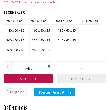
* 2.085,42 TL den başlayan taksitlerle!
SEÇENEKLER
60 x 60 x 85
80 x 60 x 85
100 x 60 x 85
120 x 60 x 85
140 x 60 x 85
160 x 60 x 85
180 x 60 x 85
200 x 60 x 85
220 x 60 x 85
240 x 60 x 85
260 x 60 x 85
280 x 60 x 85
Adet
SEPETE EKLE
HIZLI SATIN AL
Toptan Fiyat Alınız
Karşılaştır
ÜRÜN BİLGİSİ