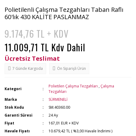
Polietilenli Çalışma Tezgahları Taban Raflı
60'lık 430 KALİTE PASLANMAZ
9.174,76 TL + KDV
11.009,71 TL Kdv Dahil
Ücretsiz Teslimat
7 Günde Kargoda
Ön Siparişli Ürün
Polietilen Çalışma Tezgahları
,
Çalışma
Kategori
Tezgahları
Marka
SÜRMENELİ
Stok Kodu
SM.40360.00
Garanti Süresi
24 Ay
Fiyat
167,01 EUR + KDV
Havale Fiyatı
10.679,42 TL ( %3,00 Havale İndirimi )