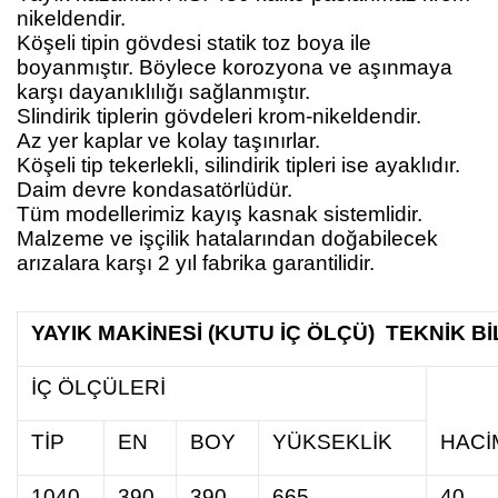
nikeldendir.
Köşeli tipin gövdesi statik toz boya ile
boyanmıştır. Böylece korozyona ve aşınmaya
karşı dayanıklılığı sağlanmıştır.
Slindirik tiplerin gövdeleri krom-nikeldendir.
Az yer kaplar ve kolay taşınırlar.
Köşeli tip tekerlekli, silindirik tipleri ise ayaklıdır.
Daim devre kondasatörlüdür.
Tüm modellerimiz kayış kasnak sistemlidir.
Malzeme ve işçilik hatalarından doğabilecek
arızalara karşı 2 yıl fabrika garantilidir.
YAYIK MAKİNESİ (KUTU İÇ ÖLÇÜ) TEKNİK Bİ
İÇ ÖLÇÜLERİ
TİP
EN
BOY
YÜKSEKLİK
HACİM
1040
390
390
665
40