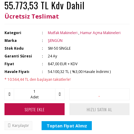
55.773,53 TL Kdv Dahil
Ücretsiz Teslimat
Kategori
Mutfak Makineleri
,
Hamur Açma Makineleri
Marka
ŞENGÜN
Stok Kodu
SM-50 SİNGLE
Garanti Süresi
24 Ay
Fiyat
847,00 EUR + KDV
Havale Fiyatı
54.100,32 TL ( %3,00 Havale İndirimi )
* 10.564,44 TL den başlayan taksitlerle!
Adet
SEPETE EKLE
HIZLI SATIN AL
Toptan Fiyat Alınız
Karşılaştır