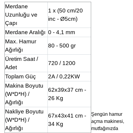
Merdane
1 x (50 cm/20
Uzunluğu ve
inc - Ø5cm)
Çapı
Merdane Aralığı
0 - 4,1 mm
Max. Hamur
80 - 500 gr
Ağırlığı
Üretim Saat /
720 / 1200
Adet
Toplam Güç
2A / 0,22KW
Makina Boyutu
62x39x37 cm -
(W*D*H) /
26 Kg
Ağırlığı
Nakliye Boyutu
Şengün hamur
67x43x41 cm -
(W*D*H) /
açma makinesi,
34 Kg
Ağırlığı
mutfağınızda