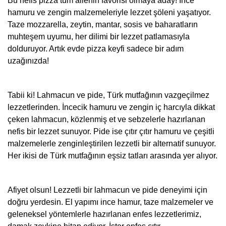
Bu nefis pizza tüm ailenin favorisi olmaya aday! İnce
hamuru ve zengin malzemeleriyle lezzet şöleni yaşatıyor.
Taze mozzarella, zeytin, mantar, sosis ve baharatların
muhteşem uyumu, her dilimi bir lezzet patlamasıyla
dolduruyor. Artık evde pizza keyfi sadece bir adım
uzağınızda!
Tabii ki! Lahmacun ve pide, Türk mutfağının vazgeçilmez
lezzetlerinden. İncecik hamuru ve zengin iç harcıyla dikkat
çeken lahmacun, közlenmiş et ve sebzelerle hazırlanan
nefis bir lezzet sunuyor. Pide ise çıtır çıtır hamuru ve çeşitli
malzemelerle zenginleştirilen lezzetli bir alternatif sunuyor.
Her ikisi de Türk mutfağının eşsiz tatları arasında yer alıyor.
Afiyet olsun! Lezzetli bir lahmacun ve pide deneyimi için
doğru yerdesin. El yapımı ince hamur, taze malzemeler ve
geleneksel yöntemlerle hazırlanan enfes lezzetlerimiz,