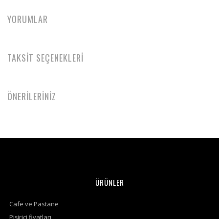
YORUMLAR
TAKSİT SEÇENEKLERİ
ÖNERİLERİNİZ
ÜRÜNLER
Cafe ve Pastane
Pişirici fiyatları