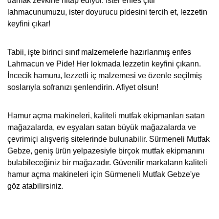
damak zevkine hitap ediyor. İster enfes çıtır
lahmacunumuzu, ister doyurucu pidesini tercih et, lezzetin
keyfini çıkar!
Tabii, işte birinci sınıf malzemelerle hazırlanmış enfes
Lahmacun ve Pide! Her lokmada lezzetin keyfini çıkarın.
İncecik hamuru, lezzetli iç malzemesi ve özenle seçilmiş
soslarıyla sofranızı şenlendirin. Afiyet olsun!
Hamur açma makineleri, kaliteli mutfak ekipmanları satan
mağazalarda, ev eşyaları satan büyük mağazalarda ve
çevrimiçi alışveriş sitelerinde bulunabilir. Sürmeneli Mutfak
Gebze, geniş ürün yelpazesiyle birçok mutfak ekipmanını
bulabileceğiniz bir mağazadır. Güvenilir markaların kaliteli
hamur açma makineleri için Sürmeneli Mutfak Gebze'ye
göz atabilirsiniz.