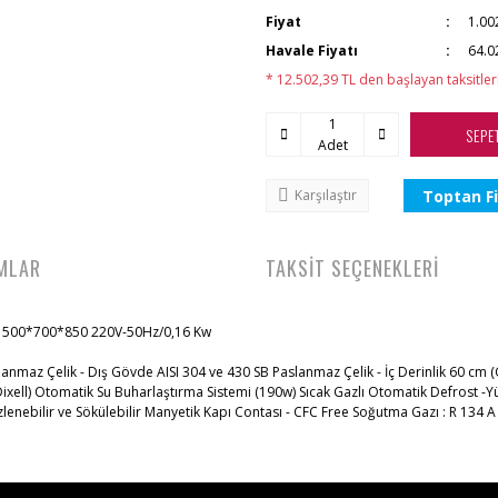
Fiyat
1.00
Havale Fiyatı
64.0
* 12.502,39 TL den başlayan taksitler
SEPE
Adet
Toptan Fi
Karşılaştır
MLAR
TAKSİT SEÇENEKLERİ
1500*700*850 220V-50Hz/0,16 Kw
lanmaz Çelik - Dış Gövde AISI 304 ve 430 SB Paslanmaz Çelik - İç Derinlik 60 cm 
Dixell) Otomatik Su Buharlaştırma Sistemi (190w) Sıcak Gazlı Otomatik Defrost -Y
enebilir ve Sökülebilir Manyetik Kapı Contası - CFC Free Soğutma Gazı : R 134 A