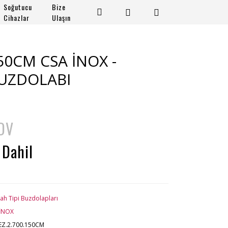
Soğutucu
Bize
Cihazlar
Ulaşın
150CM CSA İNOX -
BUZDOLABI
KDV
 Dahil
ah Tipi Buzdolapları
İNOX
EZ.2.700.150CM