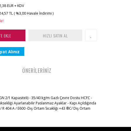
2,38 EUR + KDV
24,57 TL ( %3,00 Havale İndirimi )
le!
TE EKLE
HIZLI SATIN AL
yat Alınız
ÖNERİLERİNİZ
(GN 2/1 Kapasiteli) - 35/40 kg/m Gazlı Çevre Dostu HCFC -
üksekliği Ayarlanabilir Paslanmaz Ayaklar - Kapı Açıldığında
 / R 404 A / E600 -Dış Ortam Sıcaklığı +43 ®C/ Dış Ortam