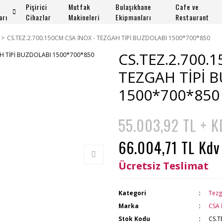
Pişirici
Mutfak
Bulaşıkhane
Cafe ve
arı
Cihazlar
Makineleri
Ekipmanları
Restaurant
CS.TEZ.2.700.150CM CSA İNOX - TEZGAH TİPİ BUZDOLABI 1500*700*850
CS.TEZ.2.700.
TEZGAH TİPİ 
1500*700*850
55.003,92 TL + 
66.004,71 TL Kdv
Ücretsiz Teslimat
Kategori
Tezg
Marka
CSA 
Stok Kodu
CS.T