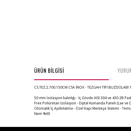
ÜRÜN BİLGİSİ
YORU
CS.TEZ.2.700.150CM CSA İNOX - TEZGAH TİPİ BUZDOLABI 
50 mm İzolasyon kalınlığı - İç Gövde AISI 304 ve 430 2B Pas
Free Poliüretan İzolasyon - Dijital Kumanda Paneli (Lae ve 
Otomatik İç Aydınlatma - Özel Kapı Menteşe Sistemi - Temizl
Nem %65