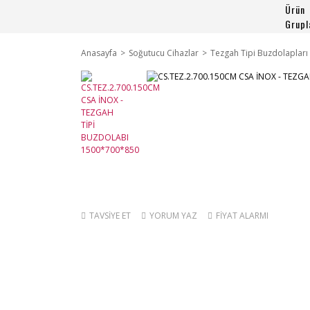
Ürün
Grupl
Anasayfa
Soğutucu Cihazlar
Tezgah Tipi Buzdolapları
TAVSİYE ET
YORUM YAZ
FİYAT ALARMI