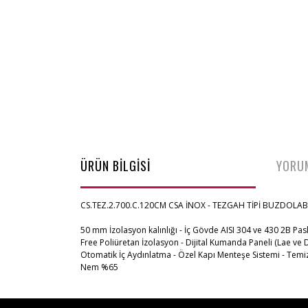
ÜRÜN BİLGİSİ
YORU
CS.TEZ.2.700.C.120CM CSA İNOX - TEZGAH TİPİ BUZDOLAB
50 mm İzolasyon kalınlığı - İç Gövde AISI 304 ve 430 2B Pas
Free Poliüretan İzolasyon - Dijital Kumanda Paneli (Lae ve 
Otomatik İç Aydınlatma - Özel Kapı Menteşe Sistemi - Temizl
Nem %65