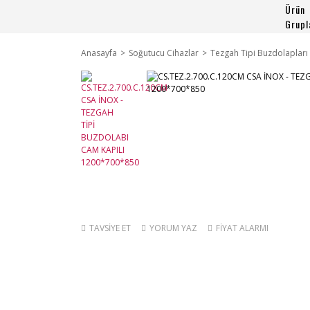
Ürün
Grupl
Anasayfa
Soğutucu Cihazlar
Tezgah Tipi Buzdolapları
TAVSİYE ET
YORUM YAZ
FİYAT ALARMI