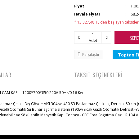
Fiyat
1.06
Havale Fiyatı
68.2
* 13.327,48 TL den başlayan taksitler
SEPE
Adet
Toptan Fi
Karşılaştır
MLAR
TAKSİT SEÇENEKLERİ
I CAM KAPILI 1200*700*850 220V-50Hz/0,16 Kw
lanmaz Çelik - Dış Gövde AISI 304 ve 430 SB Paslanmaz Çelik - İç Derinlik 60 cm 
Dixell) Otomatik Su Buharlaştırma Sistemi (190w) Sıcak Gazlı Otomatik Defrost -Y
enebilir ve Sökülebilir Manyetik Kapı Contası - CFC Free Soğutma Gazı : R 134 A