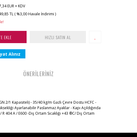
7,34 EUR + KDV
49,85 TL ( %3,00 Havale İndirimi )
le!
TE EKLE
HIZLI SATIN AL
yat Alınız
ÖNERİLERİNİZ
(GN 2/1 Kapasiteli) - 35/40 kg/m Gazlı Çevre Dostu HCFC -
üksekliği Ayarlanabilir Paslanmaz Ayaklar - Kapı Açıldığında
 / R 404 A / E600 -Dış Ortam Sıcaklığı +43 ®C/ Dış Ortam