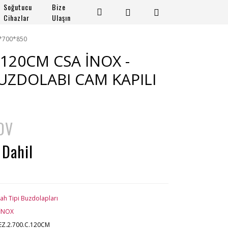
Soğutucu
Bize
Cihazlar
Ulaşın
0*700*850
C.120CM CSA İNOX -
BUZDOLABI CAM KAPILI
DV
 Dahil
ah Tipi Buzdolapları
İNOX
EZ.2.700.C.120CM