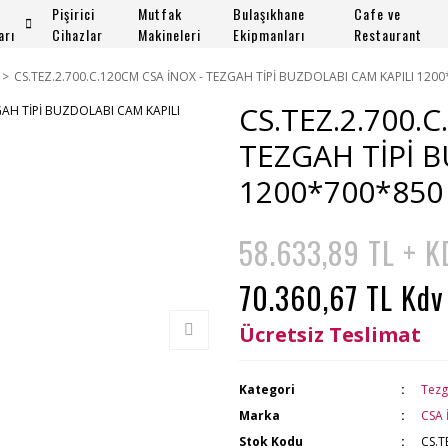
Pişirici
Mutfak
Bulaşıkhane
Cafe ve
arı
Cihazlar
Makineleri
Ekipmanları
Restaurant
CS.TEZ.2.700.C.120CM CSA İNOX - TEZGAH TİPİ BUZDOLABI CAM KAPILI 120
CS.TEZ.2.700.
TEZGAH TİPİ 
1200*700*850
58.633,89 TL + K
70.360,67 TL Kdv
Ücretsiz Teslimat
Kategori
Tezg
Marka
CSA 
Stok Kodu
CS.T