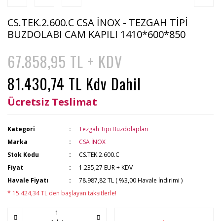
CS.TEK.2.600.C CSA İNOX - TEZGAH TİPİ
BUZDOLABI CAM KAPILI 1410*600*850
67.858,95 TL + KDV
81.430,74 TL Kdv Dahil
Ücretsiz Teslimat
Kategori
Tezgah Tipi Buzdolapları
Marka
CSA İNOX
Stok Kodu
CS.TEK.2.600.C
Fiyat
1.235,27 EUR + KDV
Havale Fiyatı
78.987,82 TL ( %3,00 Havale İndirimi )
* 15.424,34 TL den başlayan taksitlerle!