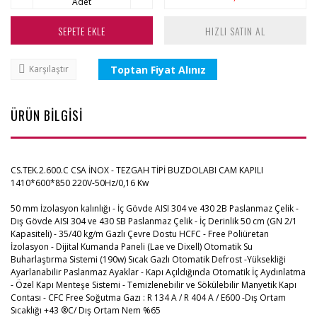
Adet
SEPETE EKLE
HIZLI SATIN AL
Toptan Fiyat Alınız
Karşılaştır
ÜRÜN BİLGİSİ
CS.TEK.2.600.C CSA İNOX - TEZGAH TİPİ BUZDOLABI CAM KAPILI
1410*600*850 220V-50Hz/0,16 Kw
50 mm İzolasyon kalınlığı - İç Gövde AISI 304 ve 430 2B Paslanmaz Çelik -
Dış Gövde AISI 304 ve 430 SB Paslanmaz Çelik - İç Derinlik 50 cm (GN 2/1
Kapasiteli) - 35/40 kg/m Gazlı Çevre Dostu HCFC - Free Poliüretan
İzolasyon - Dijital Kumanda Paneli (Lae ve Dixell) Otomatik Su
Buharlaştırma Sistemi (190w) Sıcak Gazlı Otomatik Defrost -Yüksekliği
Ayarlanabilir Paslanmaz Ayaklar - Kapı Açıldığında Otomatik İç Aydınlatma
- Özel Kapı Menteşe Sistemi - Temizlenebilir ve Sökülebilir Manyetik Kapı
Contası - CFC Free Soğutma Gazı : R 134 A / R 404 A / E600 -Dış Ortam
Sıcaklığı +43 ®C/ Dış Ortam Nem %65