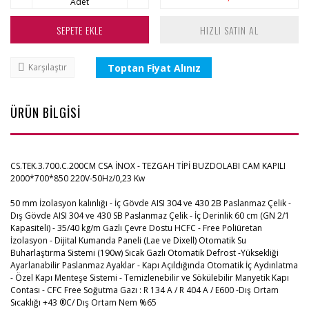
Adet
SEPETE EKLE
HIZLI SATIN AL
Toptan Fiyat Alınız
Karşılaştır
ÜRÜN BİLGİSİ
CS.TEK.3.700.C.200CM CSA İNOX - TEZGAH TİPİ BUZDOLABI CAM KAPILI
2000*700*850 220V-50Hz/0,23 Kw
50 mm İzolasyon kalınlığı - İç Gövde AISI 304 ve 430 2B Paslanmaz Çelik -
Dış Gövde AISI 304 ve 430 SB Paslanmaz Çelik - İç Derinlik 60 cm (GN 2/1
Kapasiteli) - 35/40 kg/m Gazlı Çevre Dostu HCFC - Free Poliüretan
İzolasyon - Dijital Kumanda Paneli (Lae ve Dixell) Otomatik Su
Buharlaştırma Sistemi (190w) Sıcak Gazlı Otomatik Defrost -Yüksekliği
Ayarlanabilir Paslanmaz Ayaklar - Kapı Açıldığında Otomatik İç Aydınlatma
- Özel Kapı Menteşe Sistemi - Temizlenebilir ve Sökülebilir Manyetik Kapı
Contası - CFC Free Soğutma Gazı : R 134 A / R 404 A / E600 -Dış Ortam
Sıcaklığı +43 ®C/ Dış Ortam Nem %65