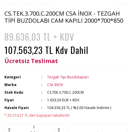
CS.TEK.3.700.C.200CM CSA İNOX - TEZGAH
TİPİ BUZDOLABI CAM KAPILI 2000*700*850
89.636,03 TL + KDV
107.563,23 TL Kdv Dahil
Ücretsiz Teslimat
Kategori
Tezgah Tipi Buzdolapları
Marka
CSA İNOX
Stok Kodu
CS.TEK.3.700.C.200CM
Fiyat
1.633,50 EUR + KDV
Havale Fiyatı
104.336,33 TL ( %3,00 Havale İndirimi )
* 20.374,27 TL den başlayan taksitlerle!