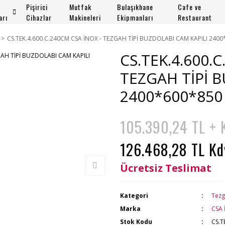
Pişirici
Mutfak
Bulaşıkhane
Cafe ve
arı
Cihazlar
Makineleri
Ekipmanları
Restaurant
CS.TEK.4.600.C.240CM CSA İNOX - TEZGAH TİPİ BUZDOLABI CAM KAPILI 240
CS.TEK.4.600.
TEZGAH TİPİ 
2400*600*850
105.390,24 TL +
126.468,28 TL Kd
Ücretsiz Teslimat
Kategori
Tezg
Marka
CSA 
Stok Kodu
CS.T