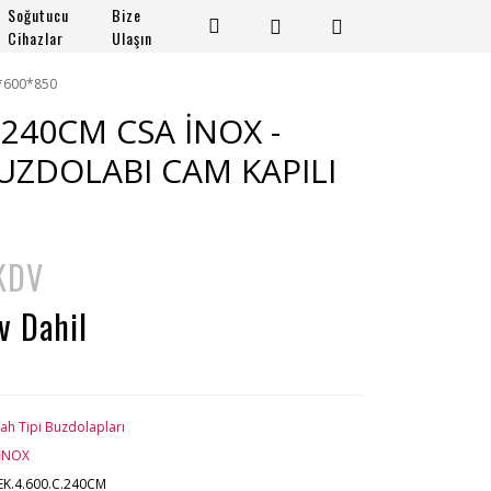
Soğutucu
Bize
Cihazlar
Ulaşın
0*600*850
C.240CM CSA İNOX -
BUZDOLABI CAM KAPILI
 KDV
v Dahil
ah Tipi Buzdolapları
İNOX
EK.4.600.C.240CM