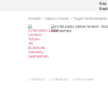
Ürün
Grupl
Anasayfa
Soğutucu Cihazlar
Tezgah Tipi Buzdolapları
TAVSİYE ET
YORUM YAZ
FİYAT ALARMI