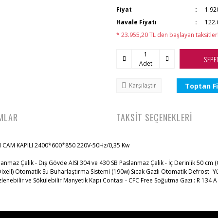
Fiyat
1.92
Havale Fiyatı
122.
* 23.955,20 TL den başlayan taksitler
SEPE
Adet
Toptan Fi
Karşılaştır
MLAR
TAKSİT SEÇENEKLERİ
I CAM KAPILI 2400*600*850 220V-50Hz/0,35 Kw
lanmaz Çelik - Dış Gövde AISI 304 ve 430 SB Paslanmaz Çelik - İç Derinlik 50 cm 
Dixell) Otomatik Su Buharlaştırma Sistemi (190w) Sıcak Gazlı Otomatik Defrost -Y
enebilir ve Sökülebilir Manyetik Kapı Contası - CFC Free Soğutma Gazı : R 134 A