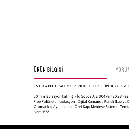
ÜRÜN BİLGİSİ
YORU
CS.TEK.4.600.C.240CM CSA İNOX - TEZGAH TİPİ BUZDOLAB
50 mm İzolasyon kalınlığı - İç Gövde AISI 304 ve 430 2B Pas
Free Poliüretan İzolasyon - Dijital Kumanda Paneli (Lae ve 
Otomatik İç Aydınlatma - Özel Kapı Menteşe Sistemi - Temizl
Nem %65