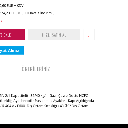
0,60 EUR + KDV
674,23 TL ( %3,00 Havale İndirimi )
le!
TE EKLE
HIZLI SATIN AL
yat Alınız
ÖNERİLERİNİZ
(GN 2/1 Kapasiteli) - 35/40 kg/m Gazlı Çevre Dostu HCFC -
üksekliği Ayarlanabilir Paslanmaz Ayaklar - Kapı Açıldığında
 / R 404 A / E600 -Dış Ortam Sıcaklığı +43 ®C/ Dış Ortam