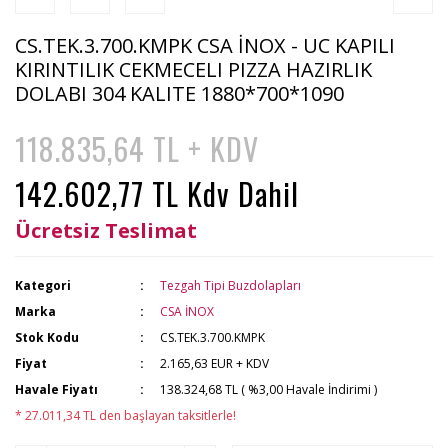
CS.TEK.3.700.KMPK CSA İNOX - UC KAPILI
KIRINTILIK CEKMECELI PIZZA HAZIRLIK
DOLABI 304 KALITE 1880*700*1090
118.835,64 TL + KDV
142.602,77 TL Kdv Dahil
Ücretsiz Teslimat
Kategori
Tezgah Tipi Buzdolapları
Marka
CSA İNOX
Stok Kodu
CS.TEK.3.700.KMPK
Fiyat
2.165,63 EUR + KDV
Havale Fiyatı
138.324,68 TL ( %3,00 Havale İndirimi )
* 27.011,34 TL den başlayan taksitlerle!