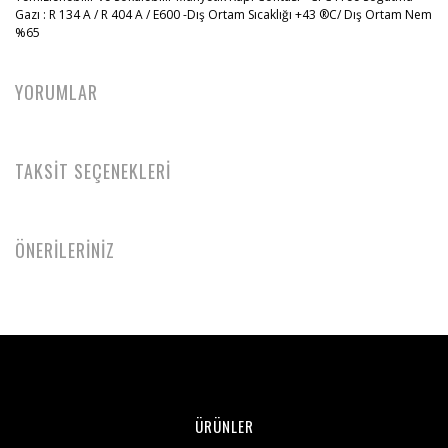
Gazı : R 134 A / R 404 A / E600 -Dış Ortam Sıcaklığı +43 ®C/ Dış Ortam Nem
%65
YORUMLAR
TAKSİT SEÇENEKLERİ
ÖNERİLERİNİZ
ÜRÜNLER