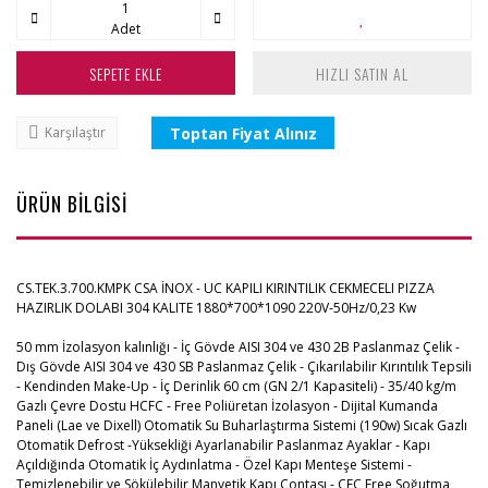
Adet
SEPETE EKLE
HIZLI SATIN AL
Toptan Fiyat Alınız
Karşılaştır
ÜRÜN BİLGİSİ
CS.TEK.3.700.KMPK CSA İNOX - UC KAPILI KIRINTILIK CEKMECELI PIZZA
HAZIRLIK DOLABI 304 KALITE 1880*700*1090 220V-50Hz/0,23 Kw
50 mm İzolasyon kalınlığı - İç Gövde AISI 304 ve 430 2B Paslanmaz Çelik -
Dış Gövde AISI 304 ve 430 SB Paslanmaz Çelik - Çıkarılabilir Kırıntılık Tepsili
- Kendinden Make-Up - İç Derinlik 60 cm (GN 2/1 Kapasiteli) - 35/40 kg/m
Gazlı Çevre Dostu HCFC - Free Poliüretan İzolasyon - Dijital Kumanda
Paneli (Lae ve Dixell) Otomatik Su Buharlaştırma Sistemi (190w) Sıcak Gazlı
Otomatik Defrost -Yüksekliği Ayarlanabilir Paslanmaz Ayaklar - Kapı
Açıldığında Otomatik İç Aydınlatma - Özel Kapı Menteşe Sistemi -
Temizlenebilir ve Sökülebilir Manyetik Kapı Contası - CFC Free Soğutma