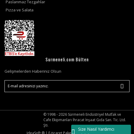
Paslanmaz Tezgahlar
Pizza ve Salata
Surmeneli.com Bülten
Gelişmelerden Haberiniz Olsun
© 1998 - 2026 Sürmeneli Endüstriyel Mutfak ve
Cafe Ekipmanları İhracat İnşaat Gıda San. Tic. Ltd.
Şti.
Size Nasıl Yardımcı
IdeaSoft ®
|
E-ticaret
Paketleri ile hazırlanmıştır.