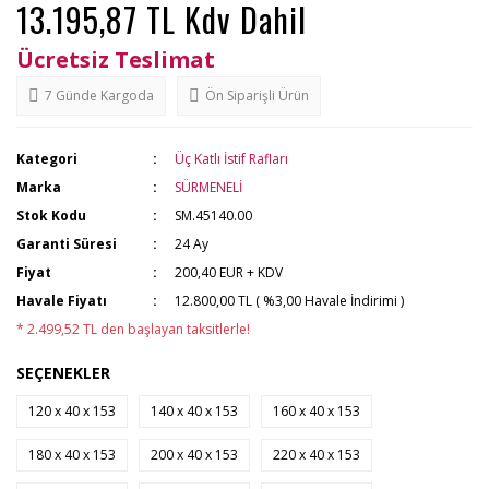
13.195,87 TL Kdv Dahil
Ücretsiz Teslimat
7 Günde Kargoda
Ön Siparişli Ürün
Kategori
Üç Katlı İstif Rafları
Marka
SÜRMENELİ
Stok Kodu
SM.45140.00
Garanti Süresi
24 Ay
Fiyat
200,40 EUR + KDV
Havale Fiyatı
12.800,00 TL ( %3,00 Havale İndirimi )
* 2.499,52 TL den başlayan taksitlerle!
SEÇENEKLER
120 x 40 x 153
140 x 40 x 153
160 x 40 x 153
180 x 40 x 153
200 x 40 x 153
220 x 40 x 153