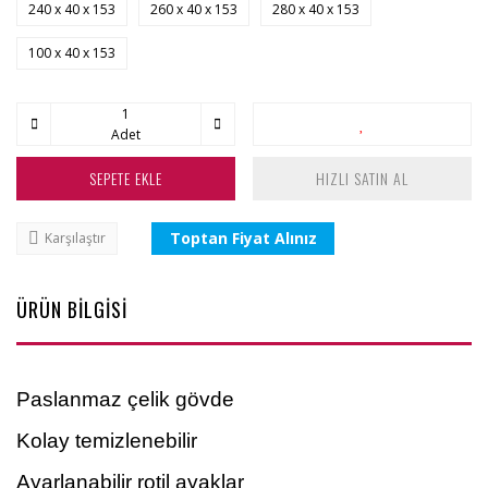
240 x 40 x 153
260 x 40 x 153
280 x 40 x 153
100 x 40 x 153
Adet
SEPETE EKLE
HIZLI SATIN AL
Toptan Fiyat Alınız
Karşılaştır
ÜRÜN BİLGİSİ
Paslanmaz çelik gövde
Kolay temizlenebilir
Ayarlanabilir rotil ayaklar