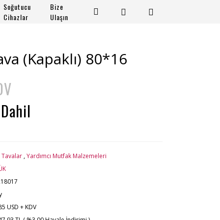
Soğutucu
Bize
Cihazlar
Ulaşın
ava (Kapaklı) 80*16
DV
 Dahil
k Tavalar
,
Yardımcı Mutfak Malzemeleri
ÜK
218017
y
85 USD + KDV
47,93 TL ( %3,00 Havale İndirimi )