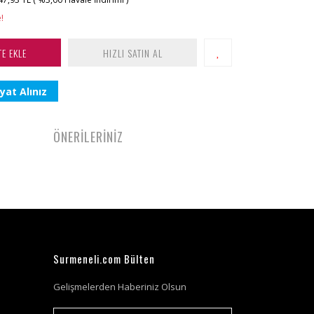
!
TE EKLE
HIZLI SATIN AL
yat Alınız
ÖNERİLERİNİZ
Surmeneli.com Bülten
Gelişmelerden Haberiniz Olsun