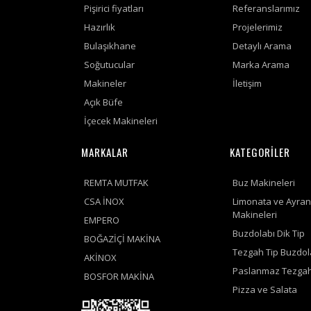
Pişirici fiyatları
Referanslarımız
Hazırlık
Projelerimiz
Bulaşıkhane
Detaylı Arama
Soğutucular
Marka Arama
Makineler
İletişim
Açık Büfe
İçecek Makineleri
MARKALAR
KATEGORİLER
REMTA MUTFAK
Buz Makineleri
CSA İNOX
Limonata ve Ayran
Makineleri
EMPERO
Buzdolabı Dik Tip
BOĞAZİÇİ MAKİNA
Tezgah Tip Buzdol
AKİNOX
Paslanmaz Tezgah
BOSFOR MAKİNA
Pizza ve Salata