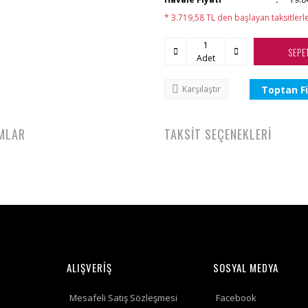
* 3.719,58 TL den başlayan taksitlerle
SEPE
Adet
Toptan Fi
Karşılaştır
MLAR
TAKSİT SEÇENEKLERİ
ALIŞVERİŞ
SOSYAL MEDYA
Mesafeli Satış Sözleşmesi
Facebook