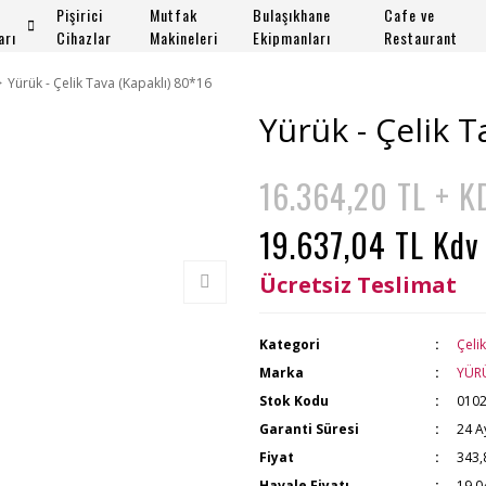
Pişirici
Mutfak
Bulaşıkhane
Cafe ve
arı
Cihazlar
Makineleri
Ekipmanları
Restaurant
Yürük - Çelik Tava (Kapaklı) 80*16
Yürük - Çelik T
16.364,20 TL + K
19.637,04 TL Kdv
Ücretsiz Teslimat
Kategori
Çeli
Marka
YÜR
Stok Kodu
010
Garanti Süresi
24 A
Fiyat
343,
Havale Fiyatı
19.0