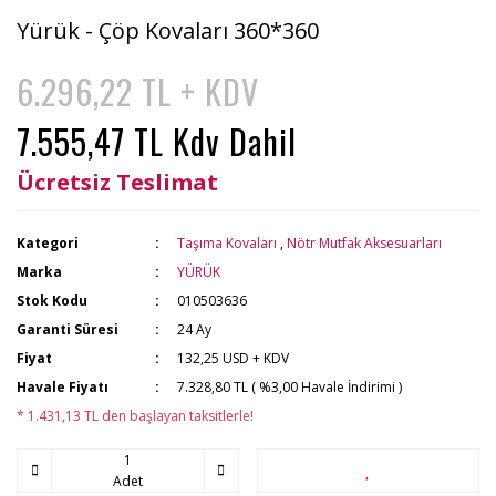
Yürük - Çöp Kovaları 360*360
6.296,22 TL + KDV
7.555,47 TL Kdv Dahil
Ücretsiz Teslimat
Kategori
Taşıma Kovaları
,
Nötr Mutfak Aksesuarları
Marka
YÜRÜK
Stok Kodu
010503636
Garanti Süresi
24 Ay
Fiyat
132,25 USD + KDV
Havale Fiyatı
7.328,80 TL ( %3,00 Havale İndirimi )
* 1.431,13 TL den başlayan taksitlerle!
Adet