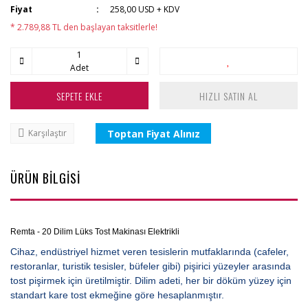
Fiyat
258,00 USD + KDV
* 2.789,88 TL den başlayan taksitlerle!
Adet
SEPETE EKLE
HIZLI SATIN AL
Toptan Fiyat Alınız
Karşılaştır
ÜRÜN BİLGİSİ
Remta - 20 Dilim Lüks Tost Makinası Elektrikli
Cihaz, endüstriyel hizmet veren tesislerin mutfaklarında (cafeler,
restoranlar, turistik tesisler, büfeler gibi) pişirici yüzeyler arasında
tost pişirmek için üretilmiştir. Dilim adeti, her bir döküm yüzey için
standart kare tost ekmeğine göre hesaplanmıştır.