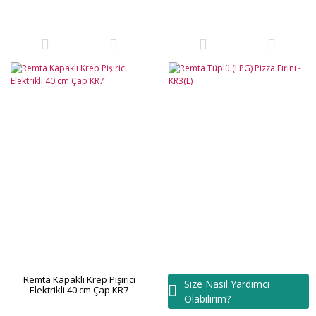
Remta Kapaklı Krep Pişirici
Remta Tüplü (LPG) Pizza
Size Nasıl Yardımcı
Elektrikli 40 cm Çap KR7
Fırını - KR3(L)
Olabilirim?