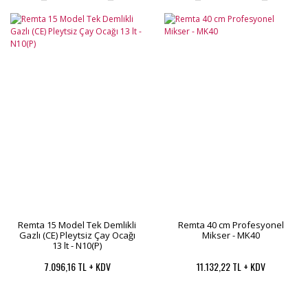
Remta 15 Model Tek Demlikli
Remta 40 cm Profesyonel
Gazlı (CE) Pleytsiz Çay Ocağı
Mikser - MK40
13 lt - N10(P)
7.096,16 TL + KDV
11.132,22 TL + KDV