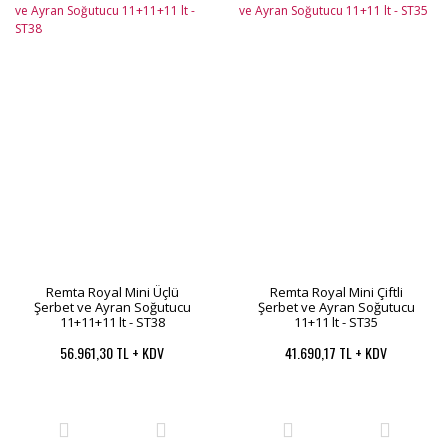
Remta Royal Mini Üçlü
Remta Royal Mini Çiftli
Şerbet ve Ayran Soğutucu
Şerbet ve Ayran Soğutucu
11+11+11 lt - ST38
11+11 lt - ST35
56.961,30 TL + KDV
41.690,17 TL + KDV