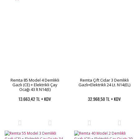
Remta 85 Model 4 Demlikli
Remta Çift Cidar 3 Demlikli
Gazlı (CE) + Elektrikli Çay
Gazlı+Elektrikli 24 Lt. N14(EL)
Ocağı 43 lt N14(E)
13.663,42 TL + KDV
32.968,50 TL + KDV