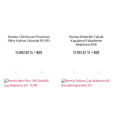
Remta 120 Fincan Premium
Remta Elektrikli Tabak
Filtre Kahve Otomatı R51(P)
Kapatma Paketleme
Makinesi R39
13.843,92 TL + KDV
12.451,97 TL + KDV