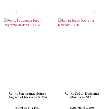
Remta Paslanmaz Soğan
Remta Soğan Doğrama
Doğrama Makinası - SE10A
Makinası - SE10
8.563,25 TL + KDV
9.405,39 TL + KDV