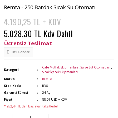
Remta - 250 Bardak Sıcak Su Otomatı
4.190,25 TL + KDV
5.028,30 TL Kdv Dahil
Ücretsiz Teslimat
Hızlı Gönderi
Cafe Mutfak Ekipmanları
,
Su ve Süt Otomatları
,
Kategori
Sıcak İçecek Ekipmanları
Marka
REMTA
Stok Kodu
R36
Garanti Süresi
24 Ay
Fiyat
88,01 USD + KDV
* 952,44 TL den başlayan taksitlerle!