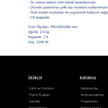
- Su ısıtma sistemi özel olarak tasarlanmıştır.
- Üründe paslanmaz çelik tüp rezistans kullanılmıştır
- Özel model muslukları ile ergonomik kullanım sağla
- CE belgelidir.
Ürün Ölçüleri: 305x300x360 mm
Ağırlık: 2,5 kg
Kapasite: 7 lt
Güç: 1200 W
ÜRÜNLER
KURUMSAL
Cafe ve Pastane
Hakkımızda
Pişirici fiyatları
Referanslarımız
Hazırlık
Projelerimiz
Bulaşıkhane
Detaylı Arama