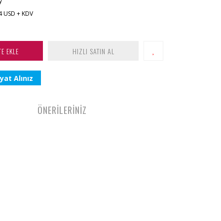
y
4 USD + KDV
TE EKLE
HIZLI SATIN AL
yat Alınız
ÖNERİLERİNİZ