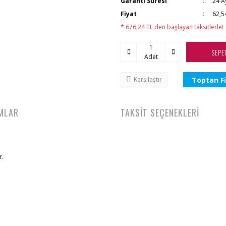
Garanti Süresi
24 A
Fiyat
62,5
* 676,24 TL den başlayan taksitlerle!
SEPE
Adet
Toptan Fi
Karşılaştır
MLAR
TAKSİT SEÇENEKLERİ
r.