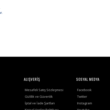
.
r.
ALIŞVERİŞ
SOSYAL MEDYA
Mesafeli Satış Sözleşmesi
Facebook
Gizlilik ve Güvenlik
Twitter
İptal ve İade Şartları
Instagram
Kişisel Veriler Politikası
Youtube