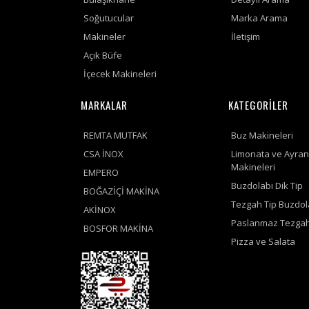
Soğutucular
Marka Arama
Makineler
İletişim
Açık Büfe
İçecek Makineleri
MARKALAR
KATEGORİLER
REMTA MUTFAK
Buz Makineleri
CSA İNOX
Limonata ve Ayran
Makineleri
EMPERO
Buzdolabı Dik Tip
BOĞAZİÇİ MAKİNA
Tezgah Tip Buzdol
AKİNOX
Paslanmaz Tezgah
BOSFOR MAKİNA
Pizza ve Salata