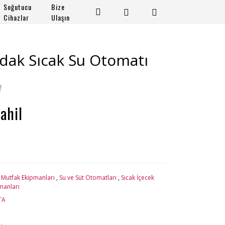
Soğutucu
Bize
Cihazlar
Ulaşın
dak Sıcak Su Otomatı
V
ahil
 Mutfak Ekipmanları
,
Su ve Süt Otomatları
,
Sıcak İçecek
manları
TA