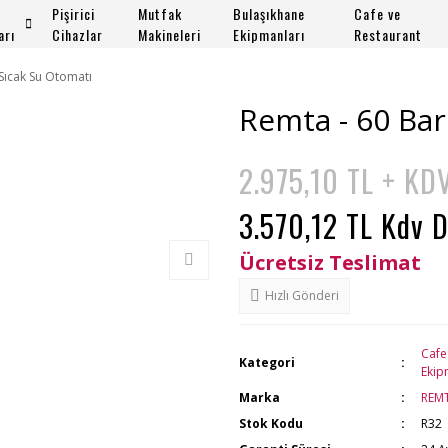
Pişirici
Mutfak
Bulaşıkhane
Cafe ve
arı
Cihazlar
Makineleri
Ekipmanları
Restaurant
Sıcak Su Otomatı
Remta - 60 Bar
2.975,10 TL + KD
3.570,12 TL Kdv D
Ücretsiz Teslimat
Hızlı Gönderi
Cafe
Kategori
Ekip
Marka
REM
Stok Kodu
R32