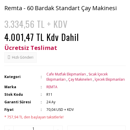
Remta - 60 Bardak Standart Çay Makinesi
3.334,56 TL + KDV
4.001,47 TL Kdv Dahil
Ücretsiz Teslimat
Hızlı Gönderi
Cafe Mutfak Ekipmanları
,
Sıcak İçecek
Kategori
Ekipmanları
,
Çay Makineleri
,
İçecek Ekipmanları
Marka
REMTA
Stok Kodu
R11
Garanti Süresi
24 Ay
Fiyat
70,04 USD + KDV
* 757,94 TL den başlayan taksitlerle!